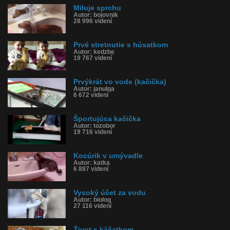
Miluje sprchu
Autor: bojovnik
28 996 videní
Prvé stretnutie s húsatkom
Autor: kedzbe
19 767 videní
Prvýkrát vo vode (kačička)
Autor: janulqa
6 672 videní
Športujúca kačička
Autor: tozobor
19 716 videní
Kocúrik v umývadle
Autor: katka
6 887 videní
Vysoký účet za vodu
Autor: biolog
27 116 videní
Život s káčatkom