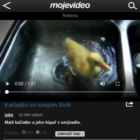
Reklama
Kačiatko vo svojom živle
lajkit
43 994 videní
Malé kačiatko a jeho kúpeľ v umývadle.
Kvalita:
NQ
LQ
zobraziť viac ↓
Zverejnené: 29.11.2012 16:34