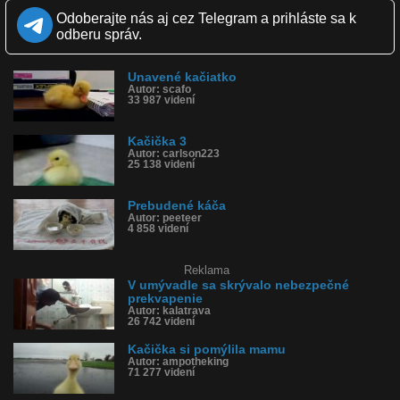
Páči sa: 99% (141 hlasov)
Odoberajte nás aj cez Telegram a prihláste sa k
Obľúbené: 57
odberu správ.
Komentárov: 201
Dľžka: 1:20
Kategória: zvieratká
Unavené kačiatko
Tagy: kačiatko, káča, kačička, umývadlo, v umývadle
Autor: scafo
História sledovanosti videa:
33 987 videní
Kačička 3
Autor: carlson223
25 138 videní
Prebudené káča
Autor: peeteer
4 858 videní
Reklama
V umývadle sa skrývalo nebezpečné
prekvapenie
Autor: kalatrava
26 742 videní
Kačička si pomýlila mamu
Autor: ampotheking
71 277 videní