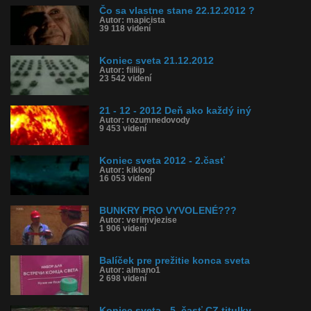
Čo sa vlastne stane 22.12.2012 ?
Autor: mapicista
39 118 videní
Koniec sveta 21.12.2012
Autor: fiiliip
23 542 videní
21 - 12 - 2012 Deň ako každý iný
Autor: rozumnedovody
9 453 videní
Koniec sveta 2012 - 2.časť
Autor: kikloop
16 053 videní
BUNKRY PRO VYVOLENÉ???
Autor: verimvjezise
1 906 videní
Balíček pre prežitie konca sveta
Autor: almano1
2 698 videní
Koniec sveta - 5. časť CZ titulky