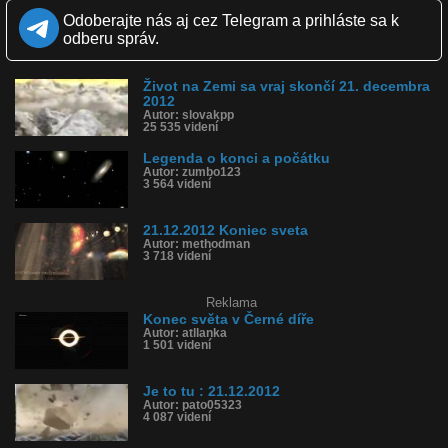
Páči sa: 0% (1 hlasov)
Odoberajte nás aj cez Telegram a prihláste sa k
Obľúbené: 0
odberu správ.
Komentárov: 3
Dľžka: 0:06
Kategória: veda a technika
Život na Zemi sa vraj skončí 21. decembra
Tagy: konec, sveta, konecsveta, svet, zemegula
2012
História sledovanosti videa:
Autor: slovakpp
25 535 videní
Legenda o konci a počátku
Autor: zumbo123
3 564 videní
21.12.2012 Koniec sveta
Autor: methodman
3 718 videní
Reklama
Konec světa v Černé díře
Autor: atllanka
1 501 videní
Je to tu : 21.12.2012
Autor: pato05323
4 087 videní