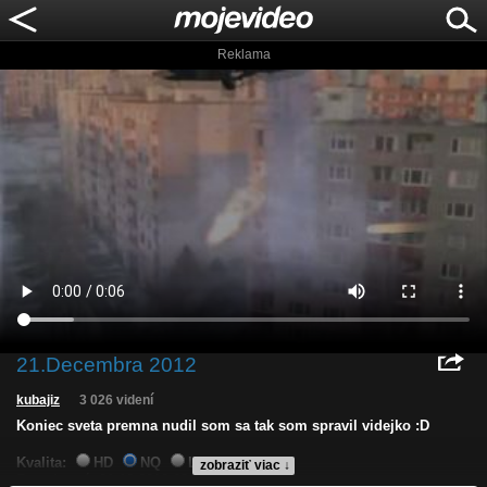
Reklama
21.Decembra 2012
kubajiz
3 026 videní
Koniec sveta premna nudil som sa tak som spravil videjko :D
Kvalita:
HD
NQ
LQ
zobraziť viac ↓
Zverejnené: 21.12.2012 19:32