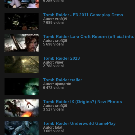
5 285 videní
Tomb Raider - E3 2011 Gameplay Demo
Autor: croft39
7 689 videní
Tomb Raider Lara Croft Reborn (official info.
Autor: croft39
5 698 videní
Tomb Raider 2013
Autor: viper
2 788 videní
Tomb Raider trailer
Autor: ujomartin
6 472 videní
Tomb Raider IX (Origins?) New Photos
Autor: croft39
3 517 videní
Tomb Raider Underworld GamePlay
Autor: falat
3 605 videní