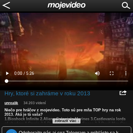
Hry, ktoré si zahráme v roku 2013
unrealik
34 203 videní
Niečo pre hráčov z mojevideo. Toto sú pre mňa TOP hry na rok
2013. Aká je tá vaša?
1.Bioshock Infinite 2.Aliens Colonials Marines 3.Castlevania lords
zobraziť viac ↓
of shadow 4.Crysis 3 5.Dark Souls 6.Dead Space 3 7.Devil May Cry
8.Gears of War 9.Last of Us 10.Tomb Raider
Príjemné sledovanie a urážky si nechajte pre seba, ďakujem.
Odoberajte nás aj cez Telegram a prihláste sa k