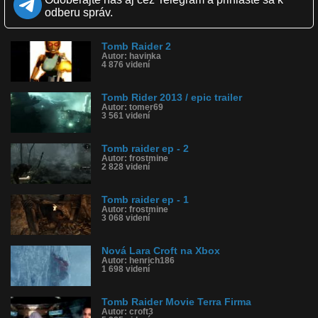
Hudba: Arkasia - Pandemonium
odberu správ.
Kvalita:
HD
NQ
LQ
Zverejnené: 22.12.2012 14:44
Tomb Raider 2
Páči sa: 89% (76 hlasov)
Autor: havinka
4 876 videní
Obľúbené: 39
Komentárov: 285
Dľžka: 5:26
Tomb Rider 2013 / epic trailer
Kategória: animované
Autor: tomer69
Tagy: hry, 2013, pc, tomb raider
3 561 videní
História sledovanosti videa:
Tomb raider ep - 2
Autor: frostmine
2 828 videní
Tomb raider ep - 1
Autor: frostmine
3 068 videní
Nová Lara Croft na Xbox
Autor: henrich186
1 698 videní
Tomb Raider Movie Terra Firma
Autor: croft3