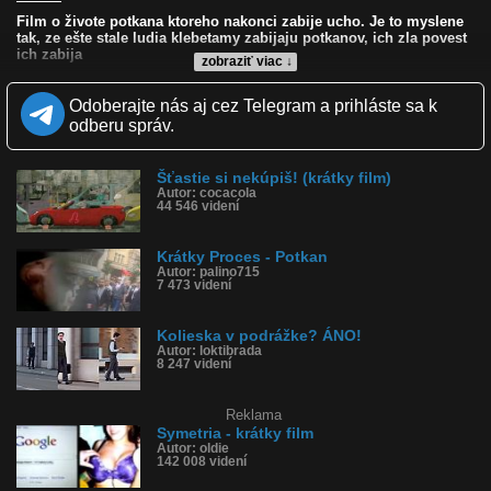
Film o živote potkana ktoreho nakonci zabije ucho. Je to myslene
tak, ze ešte stale ludia klebetamy zabijaju potkanov, ich zla povest
ich zabija
zobraziť viac ↓
Kvalita:
NQ
LQ
Odoberajte nás aj cez Telegram a prihláste sa k
Zverejnené: 14.1.2013 12:09
odberu správ.
Páči sa: 100% (1 hlasov)
Obľúbené: 0
Komentárov: 9
Šťastie si nekúpiš! (krátky film)
Dľžka: 1:24
Autor: cocacola
Kategória: zábavné
44 546 videní
Tagy: kolieska, potkan, auto, film, krátky film
História sledovanosti videa:
Krátky Proces - Potkan
Autor: palino715
7 473 videní
Kolieska v podrážke? ÁNO!
Autor: loktibrada
8 247 videní
Reklama
Symetria - krátky film
Autor: oldie
142 008 videní