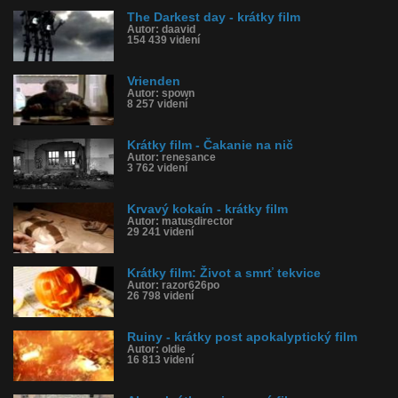
The Darkest day - krátky film
Autor: daavid
154 439 videní
Vrienden
Autor: spown
8 257 videní
Krátky film - Čakanie na nič
Autor: renesance
3 762 videní
Krvavý kokaín - krátky film
Autor: matusdirector
29 241 videní
Krátky film: Život a smrť tekvice
Autor: razor626po
26 798 videní
Ruiny - krátky post apokalyptický film
Autor: oldie
16 813 videní