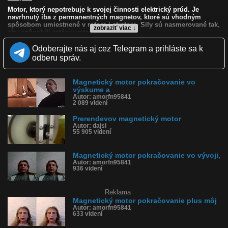
Motor, ktorý nepotrebuje k svojej činnosti elektrický prúd. Je
navrhnutý iba z permanentných magnetov, ktoré sú vhodným
spôsobom umiestnené v rotore i stratore. Sily sú nasmerované tak,
zobraziť viac ↓
aby spôsobili rotáciu rotoru.
Odoberajte nás aj cez Telegram a prihláste sa k
Kvalita:
HD
NQ
LQ
odberu správ.
Zverejnené: 28.1.2013 11:57
Páči sa: 100% (1 hlasov)
Obľúbené: 3
Komentárov: 9
Magnetický motor pokračovanie vo
výskume a
Dľžka: 0:48
Autor: amorfn95841
Kategória: auto-moto
2 089 videní
Tagy: magneticky, motor, auto, rotor, strator
História sledovanosti videa:
Prerendevov magnetický motor
Autor: dajsi
55 905 videní
Magnetický motor pokračovanie vo vývoji,
Autor: amorfn95841
936 videní
Reklama
Magnetický motor pokračovanie plus môj
Autor: amorfn95841
633 videní