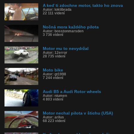
A keď ti zdochne motor, takto ho znova
Autor: loktibrada
22 111 videní
Nočná mora každého pilota
Autor: bosstonmarsden
3 736 videní
Motor mu to nevydržal
Autor: 12error
28 735 videní
Moto bike
Autor: gt1998
7 244 videní
Audi B5 a Audi Rotor wheels
Autor: niumen
4 803 videní
Motor nechal pilota v štichu (USA)
Autor: arilus
68 223 videní