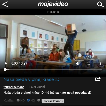
Reklama
Naša trieda v plnej kráse :D
fourhorsemans
8 499 videní
Naša trieda v plnej kráse :D nič iné sa nato nedá povedať :D
Kvalita:
HD
NQ
LQ
zobraziť viac ↓
Zverejnené: 24.2.2013 20:15