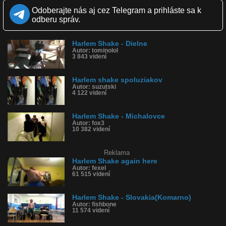
Páči sa: 30% (20 hlasov)
Odoberajte nás aj cez Telegram a prihláste sa k
Obľúbené: 1
odberu správ.
Komentárov: 3
Dľžka: 0:29
Kategória: hudba
Harlem Shake - Dielne
Tagy: harlem shake, trieda, žiaci, škola
Autor: tominolol
História sledovanosti videa:
3 843 videní
Harlem shake spoluziakov
Autor: suzutski
4 122 videní
Harlem Shake - Michalovce
Autor: fox3
10 382 videní
Reklama
Harlem Shake again here
Autor: fexel
61 515 videní
Harlem Shake - Slovakia(Komarno)
Autor: fishbone
11 574 videní