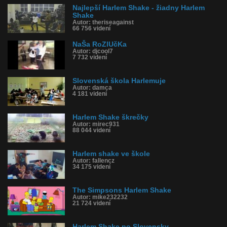
Najlepší Harlem Shake - žiadny Harlem
Shake
Autor: theriseagainst
66 756 videní
NaŠa RoZlUčKa
Autor: djcool7
7 732 videní
Slovenská škola Harlemuje
Autor: damca
4 181 videní
Harlem Shake škrečky
Autor: mirec931
88 044 videní
Harlem shake ve škole
Autor: fallencz
34 175 videní
The Simpsons Harlem Shake
Autor: mike232232
21 724 videní
Harlem Shake po Slovensky