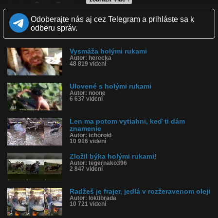
Kvalita:
NQ
LQ
Zverejnené: 7.3.2013 21:51
Odoberajte nás aj cez Telegram a prihláste sa k
Páči sa: 54% (254 hlasov)
odberu správ.
Obľúbené: 175
Komentárov: 518
Dľžka: 2:24
Vysmáža holými rukami
Kategória: ľudia
Autor: herecka
Tagy: kuskal, kusal, pokuskával, lupič, opilec, bratislava, v
48 819 videní
bratislave
História sledovanosti videa:
Ulovené s holými rukami
Autor: noone
6 637 videní
Len ma potom vytiahni, keď ti dám
znamenie
Autor: tchoroid
10 916 videní
Zložil býka holými rukami!
Autor: tegernako396
2 847 videní
Radžeš je frajer, jedlá v rozžeravenom oleji
Autor: loktibrada
10 721 videní