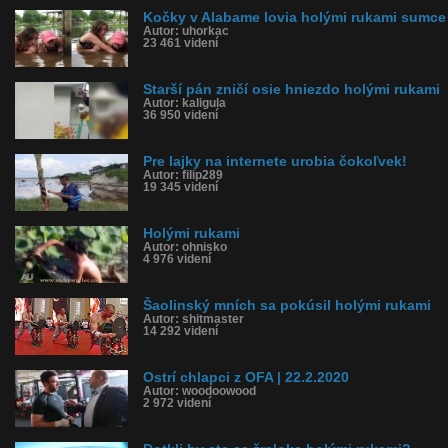
Kočky v Alabame lovia holými rukami sumce
Autor: uhorkac
23 461 videní
Starší pán zničí osie hniezdo holými rukami
Autor: kaligula
36 950 videní
Pre lajky na internete urobia čokoľvek!
Autor: filip289
19 345 videní
Holými rukami
Autor: ohnisko
4 976 videní
Šaolinský mních sa pokúsil holými rukami
Autor: shitmaster
14 292 videní
Ostrí chlapci z OFA | 22.2.2020
Autor: woodoowood
2 972 videní