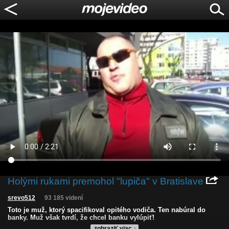
Holými rukami premohol "lupiča" v Bratislave
srevo512
93 185 videní
Toto je muž, ktorý spacifikoval opitého vodiča. Ten nabúral do
banky. Muž však tvrdí, že chcel banku vylúpiť!
zobraziť viac ↓