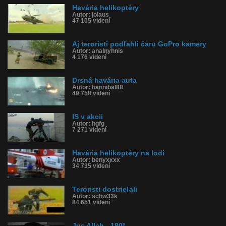
Havária helikoptéry
Autor: jolaus
47 105 videní
Aj teroristi podľahli čaru GoPro kamery
Autor: analnyhnis
4 176 videní
Drsná havária auta
Autor: hannibal88
49 758 videní
IS v akcii
Autor: hgfg
7 271 videní
Havária helikoptéry na lodi
Autor: benyxxxx
34 735 videní
Teroristi dostrieľali
Autor: schw33k
84 651 videní
Jus Allah - 180º