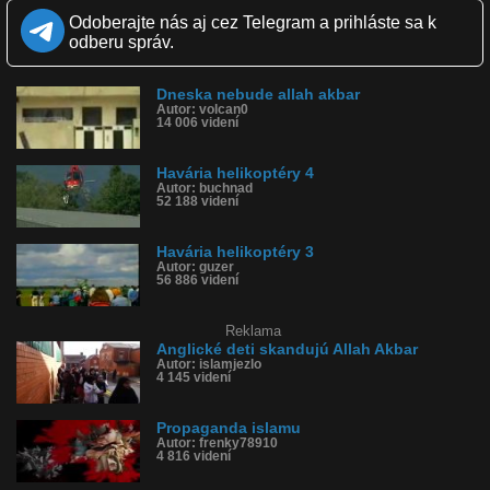
Páči sa: 17% (6 hlasov)
Odoberajte nás aj cez Telegram a prihláste sa k
Obľúbené: 3
odberu správ.
Komentárov: 4
Dľžka: 0:39
Kategória: šokujúce
Dneska nebude allah akbar
Tagy: havária, teroristi, helikoptéra, allah, vojna
Autor: volcan0
História sledovanosti videa:
14 006 videní
Havária helikoptéry 4
Autor: buchnad
52 188 videní
Havária helikoptéry 3
Autor: guzer
56 886 videní
Reklama
Anglické deti skandujú Allah Akbar
Autor: islamjezlo
4 145 videní
Propaganda islamu
Autor: frenky78910
4 816 videní