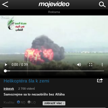
Reklama
Helikoptéra šla k zemi
irdosvk
2 708 videní
Samozrejme sa to nezaobišlo bez Alláha
Kvalita:
NQ
LQ
zobraziť viac ↓
Zverejnené: 26.3.2013 23:05