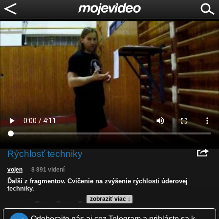
Rýchlosť techniky
vojen
8 891 videní
Ďalší z fragmentov. Cvičenie na zvýšenie rýchlosti úderovej
techniky.
zobraziť viac ↓
Kvalita:
HD
NQ
LQ
Zverejnené: 13.4.2013 1:40
Odoberajte nás aj cez Telegram a prihláste sa k