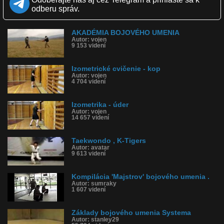
Páči sa: 100% (12 hlasov)
odberu správ.
Obľúbené: 11
Komentárov: 14
Dľžka: 4:11
AKADÉMIA BOJOVÉHO UMENIA
Kategória: športy
Autor: vojen
Tagy: úder, rýchlosť, akadémia bojového umenia, lukostreľba, boj
9 153 videní
nožom, meč, hand to hand, boj z blízka, bojové umenie
História sledovanosti videa:
Izometrické cvičenie - kop
Autor: vojen
4 704 videní
Izometrika - úder
Autor: vojen
14 657 videní
Taekwondo , K-Tigers
Autor: avatar
9 613 videní
Kompilácia 'Majstrov' bojového umenia .
Autor: sumraky
1 607 videní
Základy bojového umenia Systema
Autor: stanley29