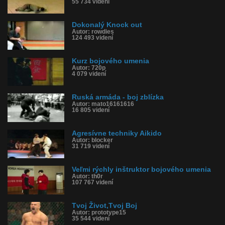
55 734 videní
Dokonalý Knock out
Autor: rowdies
124 493 videní
Kurz bojového umenia
Autor: 720p
4 079 videní
Ruská armáda - boj zblízka
Autor: mato16161616
16 805 videní
Agresívne techniky Aikido
Autor: blocker
31 719 videní
Veľmi rýchly inštruktor bojového umenia
Autor: th0r
107 767 videní
Tvoj Život,Tvoj Boj
Autor: prototype15
35 544 videní