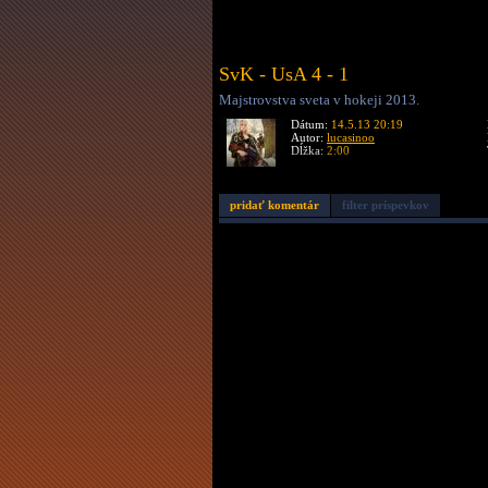
SvK - UsA 4 - 1
Majstrovstva sveta v hokeji 2013.
Dátum:
14.5.13 20:19
Autor:
lucasinoo
Dĺžka:
2:00
pridať komentár
filter príspevkov