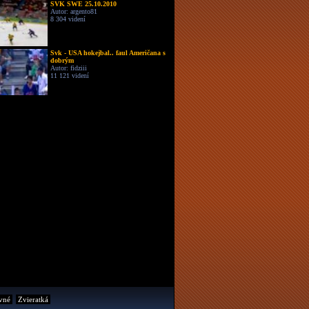
SVK SWE 25.10.2010
Autor: argento81
8 304 videní
Svk - USA hokejbal.. faul Američana s
dobrým
Autor: fidziii
11 121 videní
vné
Zvieratká