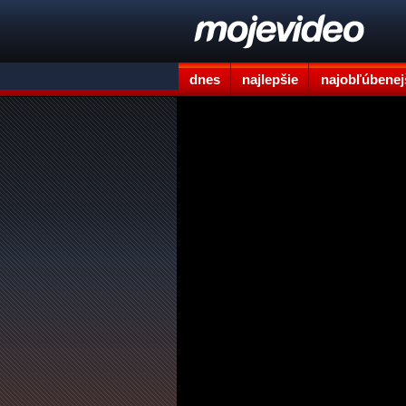
dnes
najlepšie
najobľúbenej