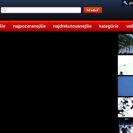
pr
šie
najpozeranejšie
najdiskutovanejšie
kategórie
vaš