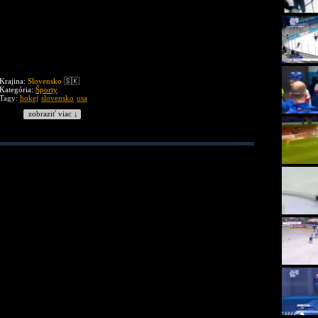
Krajina:
Slovensko
🇸🇰
Kategória:
Športy
Tagy:
hokej
slovensko
usa
zobraziť viac ↓