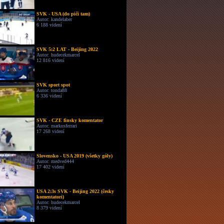
SVK - USA (do piči tam)
Autor: kandelaber
6 188 videní
SVK 5:2 LAT - Beijing 2022
Autor: hudecekmarcel
12 816 videní
SVK sport spot
Autor: tonda88
6 336 videní
SVK - CZE finsky komentator
Autor: markusferrari
17 268 videní
Slovensko - USA 2019 (všetky góly)
Autor: medved444
17 402 videní
USA 2:3s SVK - Beijing 2022 (česky
komentatori)
Autor: hudecekmarcel
8 379 videní