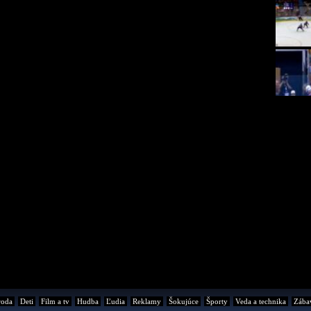
roda
Deti
Film a tv
Hudba
Ľudia
Reklamy
Šokujúce
Športy
Veda a technika
Zába