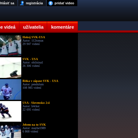
ihlásiť sa
registrácia
pridať video
e videá
užívatelia
komentáre
Hokej SVK-USA
Autor: 112tomas
29 947 videní
SVK - USA
Autor: obilnina1
26 306 videní
Bitka v zápase SVK - USA
Autor: pendulum
108 985 videní
USA - Slovensko 2:4
Autor: h4cker
22 695 videní
Jebem na to SVK
Autor: maybe1989
6 868 videní