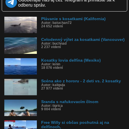
Zverejnené: 24.5.2013 12:29
odberu správ.
Páči sa: 97% (94 hlasov)
Obľúbené: 43
Komentárov: 114
Plávanie s kosatkami (Kalifornia)
Dľžka: 2:36
Autor: batuchan72
Kategória: zvieratká
24 652 videní
Tagy: kosatky, kosatka, čln, za člnom
História sledovanosti videa:
Celodenný výlet za kosatkami (Vancouver)
Autor: buchnad
2 237 videní
Kosatky lovia delfína (Mexiko)
Autor: lenin
18 076 videní
Scéna ako z hororu - 2 deti vs. 2 kosatky
Autor: kaligula
27 977 videní
Sranda s nafukovacím člnom
Autor: tigrica
9 004 videní
Free Willy si občas pochutná aj na
delfínoch,