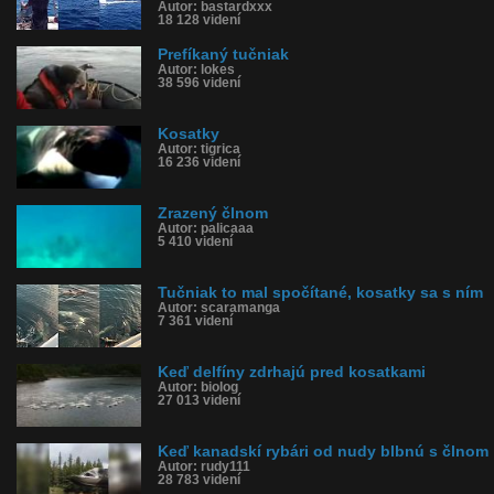
Autor: bastardxxx
18 128 videní
Prefíkaný tučniak
Autor: lokes
38 596 videní
Kosatky
Autor: tigrica
16 236 videní
Zrazený člnom
Autor: palicaaa
5 410 videní
Tučniak to mal spočítané, kosatky sa s ním
Autor: scaramanga
7 361 videní
Keď delfíny zdrhajú pred kosatkami
Autor: biolog
27 013 videní
Keď kanadskí rybári od nudy blbnú s člnom
Autor: rudy111
28 783 videní