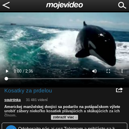
Kosatky za prdelou
squirtinka
31 481 videní
Americkej manželskej dvojici sa podarilo na potápačskom výlete
urobiť zábery niekoľko kosatiek plávajúcich a skákajúcich za ich
člnom.
zobraziť viac ↓
Kvalita:
HD
NQ
LQ
Odoberajte nás aj cez Telegram a prihláste sa k