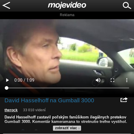
Reklama
David Hasselhoff na Gumball 3000
therock
33 010 videní
David Hasselhoff zastavil poľským fanúšikom ilegálnych pretekov
Gumball 3000. Komentár kameramana to stretnutie trefne vystihol.
zobraziť viac ↓
Kvalita:
NQ
LQ