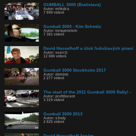
GUMBALL 3000 (Bratislava)
Autor: mhkdca
7 699 videní
Gumball 3000 - Kim Schmitz
Autor: torquenstein
7 381 videní
David Hasselhoff a útok ľudožravých piraní
Autor: search
12 086 videní
Gumball 3000 Stockholm 2017
Autor: dominic
2 277 videní
The start of the 2011 Gumball 3000 Rally! -
Autor: profitlucent
3 319 videní
Gumball 3000 2013
Autor: s3ndy
2 825 videní
David Hasselhoff ženám