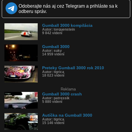
Zverejnené: 27.5.2013 19:16
Odoberajte nás aj cez Telegram a prihláste sa k
Páči sa: 94% (69 hlasov)
odberu správ.
Obľúbené: 29
Komentárov: 94
Dľžka: 1:09
Gumball 3000 kompilácia
Kategória: ľudia
Autor: torquenstein
Tagy: david hasselhoff, 2013, gumball 3000
9 842 videní
História sledovanosti videa:
Gumball 3000
Autor: suky
14 959 videní
Preteky Gumball 3000 rok 2010
Autor: tigrica
18 023 videní
Reklama
Gumball 3000 crash
Autor: patressik
5 880 videní
Autíčka na Gumball 3000
Autor: tigrica
15 146 videní