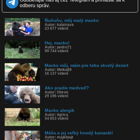
Obľúbené: 0
odberu správ.
Komentárov: 3
Dľžka: 2:02
Kategória: zvieratká
Ňuňuňu, môj malý macko
Tagy: macko, dlavil, karelab, medved hnedy
Autor: kalatrava
História sledovanosti videa:
23 877 videní
Hej, macko!
Autor: pedro71
99 744 videní
Macko môj, mám pre teba skvelý dezert
Autor: lilinka69
16 137 videní
Ako pradie medveď?
Autor: l3bron
29 196 videní
Macko alergik
Autor: tigrica
54 853 videní
Máša a jej veľký hnedý kamarát!
Autor: majklnajt