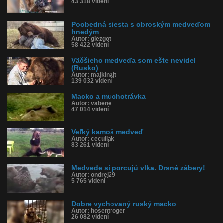
43 318 videní
Poobedná siesta s obroským medveďom
hnedým
Autor: glezgot
58 422 videní
Väčšieho medveďa som ešte nevidel
(Rusko)
Autor: majklnajt
139 032 videní
Macko a muchotrávka
Autor: vabene
47 014 videní
Veľký kamoš medveď
Autor: ceculiak
83 261 videní
Medvede si porcujú vlka. Drsné zábery!
Autor: ondrej29
5 765 videní
Dobre vychovaný ruský macko
Autor: hosentroger
26 082 videní