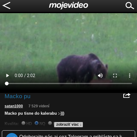
Macko pu
satan1000
7 529 videní
Macko pu tisne do kalerabu :-)))
Kvalita:
HD
NQ
LQ
zobraziť viac ↓
Zverejnené: 14.6.2013 11:38
Páči sa: 100% (3 hlasov)
Odoberajte nás aj cez Telegram a prihláste sa k