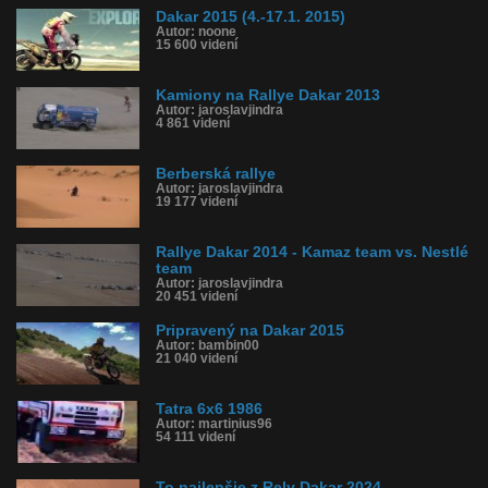
Dakar 2015 (4.-17.1. 2015)
Autor: noone
15 600 videní
Kamiony na Rallye Dakar 2013
Autor: jaroslavjindra
4 861 videní
Berberská rallye
Autor: jaroslavjindra
19 177 videní
Rallye Dakar 2014 - Kamaz team vs. Nestlé
team
Autor: jaroslavjindra
20 451 videní
Pripravený na Dakar 2015
Autor: bambin00
21 040 videní
Tatra 6x6 1986
Autor: martinius96
54 111 videní
To najlepšie z Rely Dakar 2024