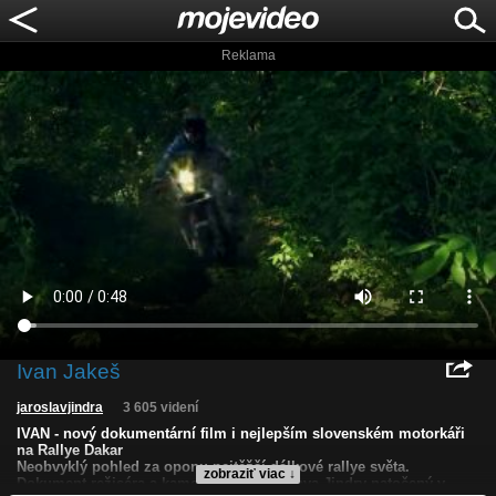
Reklama
Ivan Jakeš
jaroslavjindra
3 605 videní
IVAN - nový dokumentární film i nejlepším slovenském motorkáři
na Rallye Dakar
Neobvyklý pohled za oponu nejtěžší dálkové rallye světa.
zobraziť viac ↓
Dokument režiséra a kameramana Jaroslava Jindry natočený v