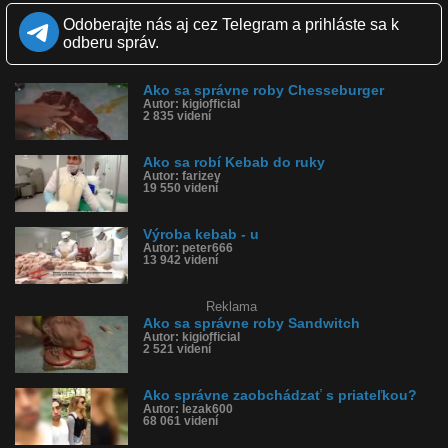
Páči sa: 40% (5 hlasov)
Odoberajte nás aj cez Telegram a prihláste sa k
Obľúbené: 0
odberu správ.
Komentárov: 6
Dľžka: 0:51
Kategória: zábavné
Ako sa správne roby Chesseburger
Tagy: kebab, robenie, ako sa robí
Autor: kigiofficial
História sledovanosti videa:
2 835 videní
Ako sa robí Kebab do ruky
Autor: farizey
19 550 videní
Výroba kebab - u
Autor: peter666
13 942 videní
Reklama
Ako sa správne roby Sandwitch
Autor: kigiofficial
2 521 videní
Ako správne zaobchádzať s priateľkou?
Autor: lezak600
68 061 videní