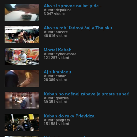
Ako si správne naliať pitie...
Autor: depakine
3 047 videní
Ako sa robí ľadový čaj v Thajsku
Autor: ancore
46 616 videní
Mortal Kebab
Autor: cyberwhore
121 257 videní
Aj s krabicou
Autor: conan
26 389 videní
Kebab po nočnej zábave je proste super!
Autor: godzilla
39 351 videní
Kebab do ruky Prievidza
Autor: pingrats
151 581 videní