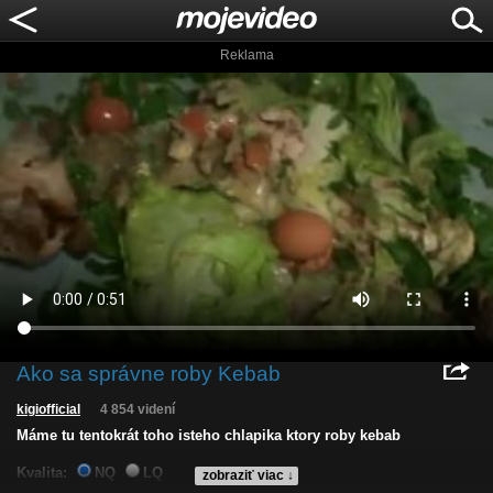
Reklama
Ako sa správne roby Kebab
kigiofficial
4 854 videní
Máme tu tentokrát toho isteho chlapika ktory roby kebab
Kvalita:
NQ
LQ
zobraziť viac ↓
Zverejnené: 16.7.2013 21:06