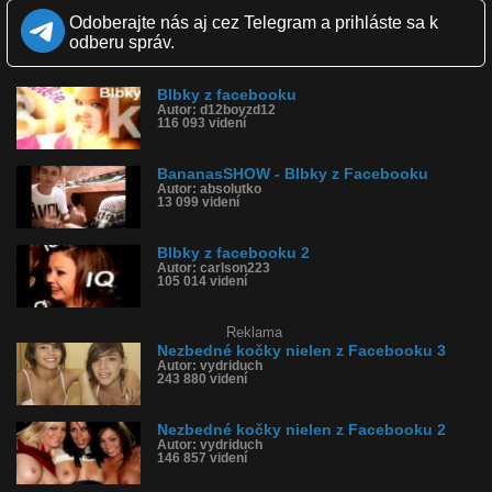
Zverejnené: 1.8.2013 21:43
Odoberajte nás aj cez Telegram a prihláste sa k
Páči sa: 5% (248 hlasov)
odberu správ.
Obľúbené: 15
Komentárov: 373
Dľžka: 1:28
Blbky z facebooku
Kategória: zábavné
Autor: d12boyzd12
Tagy: blbky z facebooku, kočky, blbky
116 093 videní
História sledovanosti videa:
BananasSHOW - Blbky z Facebooku
Autor: absolutko
13 099 videní
Blbky z facebooku 2
Autor: carlson223
105 014 videní
Reklama
Nezbedné kočky nielen z Facebooku 3
Autor: vydriduch
243 880 videní
Nezbedné kočky nielen z Facebooku 2
Autor: vydriduch
146 857 videní