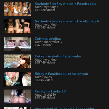
Nezbedné kočky nielen z Facebooku
Autor: vydriduch
181 620 videní
Nezbedné kočky nielen z Facebooku 4
Autor: vydriduch
252 692 videní
Zohratá dvojica
Autor: markovort3x
5 473 videní
Fotky z ruského Facebooku
Autor: vydriduch
105 449 videní
Blbky z Facebooku za volantom
Autor: lokes
50 845 videní
Frostyho kočky 10
Autor: frost280
108 055 videní
Ako vyzerá závislosť na Facebooku