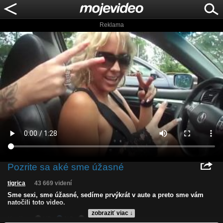
Reklama
Pozrite sa aké sme úžasné
tigrica
43 669 videní
Sme sexi, sme úžasné, sedíme prvýkrát v aute a preto sme vám
natočili toto video.
zobraziť viac ↓
Kvalita:
HD
NQ
LQ