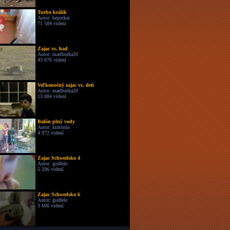
Turbo králik
Autor: keporkai
71 584 videní
Zajac vs. had
Autor: marlborka20
43 676 videní
Veľkonočný zajac vs. deti
Autor: marlborka20
13 884 videní
Balón plný vody
Autor: kimonia
4 972 videní
Zajac Schwedsko 4
Autor: godfele
5 296 videní
Zajac Schwedsko 6
Autor: godfele
3 606 videní