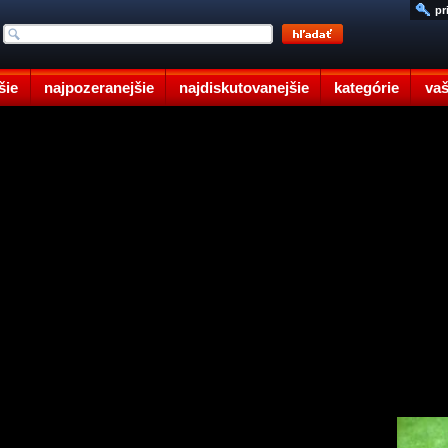
pr
šie
najpozeranejšie
najdiskutovanejšie
kategórie
vaš