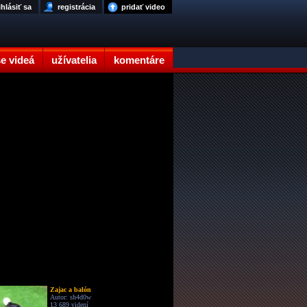
ihlásiť sa
registrácia
pridať video
e videá
užívatelia
komentáre
Zajac a balón
Autor: sh4d0w
13 689 videní