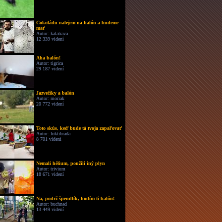
Čokoládu nalejem na balón a budeme
mať
Autor: kalatrava
12 339 videní
Aha balón!
Autor: tigrica
29 187 videní
Jazvečíky a balón
Autor: moriak
20 772 videní
Toto skús, keď bude tá tvoja zapaľovať
Autor: loktibrada
8 701 videní
Nemali hélium, použili iný plyn
Autor: trivium
18 671 videní
Na, podrž špendlík, hodím ti balón!
Autor: buchnad
13 449 videní