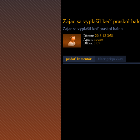
Zajac sa vyplašil keď praskol bal
Zajac sa vyplašil keď praskol balon.
Dátum:
20.8.13 3:51
Autor:
noone
Dĺžka:
0:07
pridať komentár
filter príspevkov