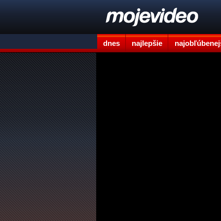
dnes
najlepšie
najobľúbenej