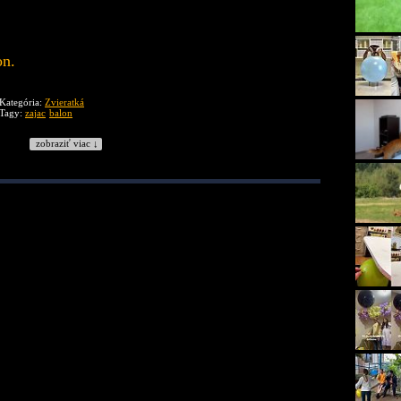
on.
Kategória:
Zvieratká
Tagy:
zajac
balon
zobraziť viac ↓