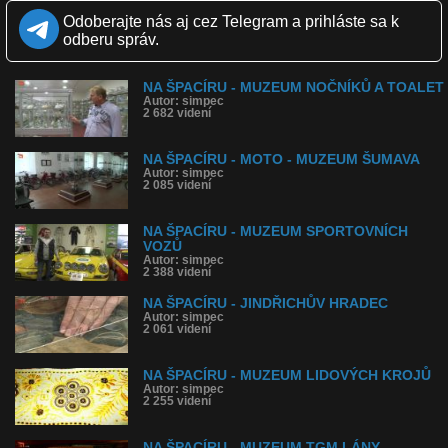
simon.pecenka@r1jih.cz
Odoberajte nás aj cez Telegram a prihláste sa k
Kvalita:
odberu správ.
HD
NQ
LQ
Zverejnené: 11.10.2013 11:38
Páči sa: 100% (1 hlasov)
Obľúbené: 0
NA ŠPACÍRU - MUZEUM NOČNÍKŮ A TOALET
Komentárov: 0
Autor: simpec
2 682 videní
Dľžka: 4:16
Kategória: cestovanie
Tagy: loutky, chrudim, pečenka, na špacíru, tv, r1, jih
NA ŠPACÍRU - MOTO - MUZEUM ŠUMAVA
História sledovanosti videa:
Autor: simpec
2 085 videní
NA ŠPACÍRU - MUZEUM SPORTOVNÍCH
VOZŮ
Autor: simpec
2 388 videní
NA ŠPACÍRU - JINDŘICHŮV HRADEC
Autor: simpec
2 061 videní
NA ŠPACÍRU - MUZEUM LIDOVÝCH KROJŮ
Autor: simpec
2 255 videní
NA ŠPACÍRU - MUZEUM TGM LÁNY