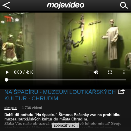
NA ŠPACÍRU - MUZEUM LOUTKÁŘSKÝCH
KULTUR - CHRUDIM
simpec
1 736 videní
Další díl pořadu "Na špacíru" Šimona Pečenky zve na prohlídku
muzea loutkářských kultur do města Chrudim.
Zláká Vás naše obrazová zkratka k návštěvě tohoto místa? Svoje
zobraziť viac ↓
náměty pro další špacírování nám můžete zasílat na adresu: