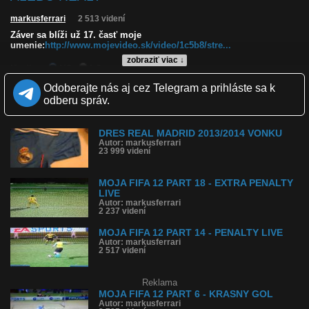
markusferrari
2 513 videní
Záver sa blíži už 17. časť moje
umenie:
http://www.mojevideo.sk/video/1c5b8/stre...
zobraziť viac ↓
Kvalita:
NQ
LQ
Zverejnené: 18.10.2013 14:52
Odoberajte nás aj cez Telegram a prihláste sa k
Páči sa: 43% (7 hlasov)
odberu správ.
Obľúbené: 0
Komentárov: 7
Dľžka: 0:30
DRES REAL MADRID 2013/2014 VONKU
Kategória: športy
Autor: markusferrari
Tagy: moja, fifa, 12, ronaldo, bale, real, madrid, barcelona, fail, 17,
23 999 videní
part
História sledovanosti videa:
MOJA FIFA 12 PART 18 - EXTRA PENALTY
LIVE
Autor: markusferrari
2 237 videní
MOJA FIFA 12 PART 14 - PENALTY LIVE
Autor: markusferrari
2 517 videní
Reklama
MOJA FIFA 12 PART 6 - KRASNY GOL
Autor: markusferrari