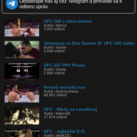
Odoberajte nás aj cez Telegram a prihláste sa k
Páči sa: 100% (2 hlasov)
odberu správ.
Obľúbené: 1
Komentárov: 7
Dľžka: 3:00
UFC 166 v slow-motion
Kategória: športy
Autor: tigrica
Tagy: ufc, suboj, ppv, houstone
3 263 videní
História sledovanosti videa:
Velasquez vs Dos Santos III: UFC 166 trailer
Autor: noone
5 049 videní
UFC 167 PPV Promo
Autor: noone
2 880 videní
Krvavá mexická noc
Autor: hydrocefalus
88 961 videní
UFC - Nikdy sa nevzdávaj
Autor: bojovnik
17 974 videní
UFC - najlepšie K.O.
Autor: obrik151