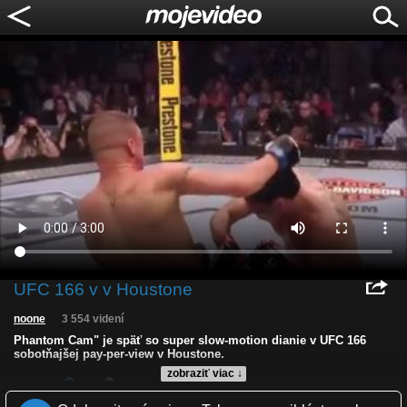
UFC 166 v v Houstone
noone
3 554 videní
Phantom Cam" je späť so super slow-motion dianie v UFC 166
sobotňajšej pay-per-view v Houstone.
zobraziť viac ↓
Kvalita:
NQ
LQ
Zverejnené: 23.10.2013 16:48