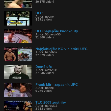
30 175 videní
UFC
Autor: noone
4 371 videní
UFC najlepšie knockouty
Autor: 55pavuk55
31 306 videní
Najrýchlejšie KO v histórii UFC
Autor: handbox
27 379 videní
Drsné ufc
Autor: alex2811
27 846 videní
Frank Mir - zapasník UFC
Autor: noone
9 260 videní
TLC 2009 zostrihy
Autor: gargyl13
3 313 videní