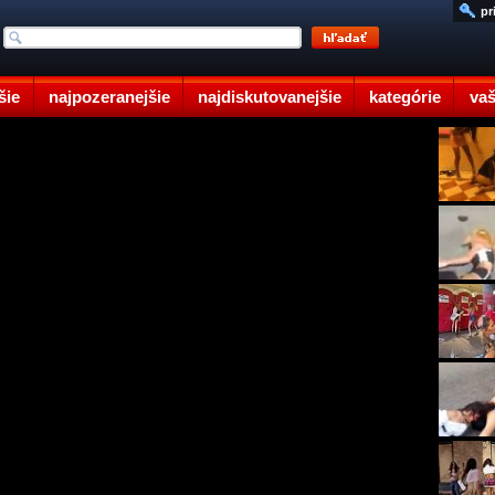
pr
šie
najpozeranejšie
najdiskutovanejšie
kategórie
vaš