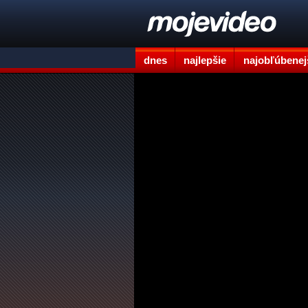
dnes
najlepšie
najobľúbenej