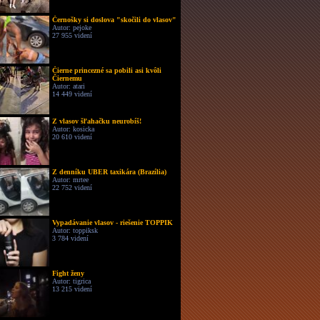
Černošky si doslova "skočili do vlasov"
Autor: pejoke
27 955 videní
Čierne princezné sa pobili asi kvôli
Čiernemu
Autor: atari
14 449 videní
Z vlasov šľahačku neurobíš!
Autor: kosicka
20 610 videní
Z denníku UBER taxikára (Brazília)
Autor: mrtee
22 752 videní
Vypadávanie vlasov - riešenie TOPPIK
Autor: toppiksk
3 784 videní
Fight ženy
Autor: tigrica
13 215 videní