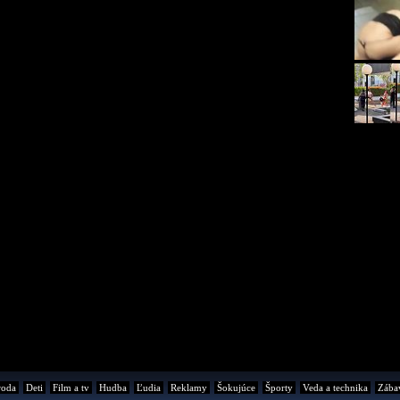
roda
Deti
Film a tv
Hudba
Ľudia
Reklamy
Šokujúce
Športy
Veda a technika
Zába