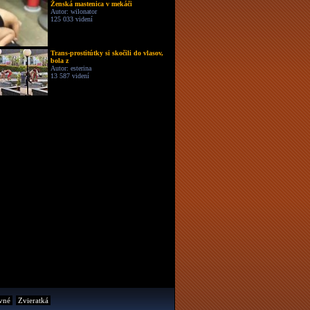
Ženská mastenica v mekáči
Autor: wilonator
125 033 videní
Trans-prostitútky si skočili do vlasov,
bola z
Autor: esterina
13 587 videní
vné
Zvieratká