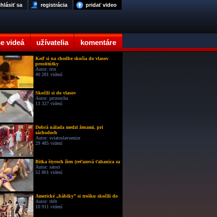
ihlásiť sa
registrácia
pridať video
e videá
užívatelia
komentáre
Keď si na chodbe skočia do vlasov
prostitútky
Autor: trix
40 281 videní
Skočili si do vlasov
Autor: prcmucha
13 327 videní
Dobrá nálada medzi ženami, pri
záchodoch
Autor: sviatoslavsenior
29 485 videní
Bitka štyroch žien (reťazová ťahanica za
Autor: satori
52 861 videní
Americké „bábiky” si trošku skočili do
Autor: th0r
10 911 videní