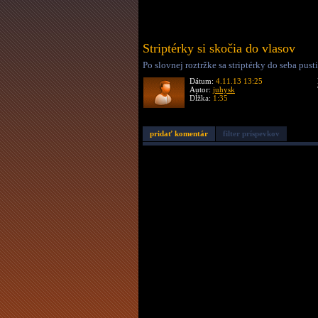
Striptérky si skočia do vlasov
Po slovnej roztržke sa striptérky do seba pus
Dátum:
4.11.13 13:25
Autor:
juhysk
Dĺžka:
1:35
pridať komentár
filter príspevkov