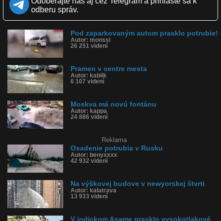
Odoberajte nás aj cez Telegram a prihláste sa k
Páči sa: 96% (101 hlasov)
odberu správ.
Obľúbené: 43
Komentárov: 91
Dľžka: 0:30
Pod zaparkovaným autom prasklo potrubie!
Kategória: auto-moto
Autor: monssi
Tagy: prasknuté potrubie, godzilla, rusko, autokamera, búračka,
26 251 videní
nehoda
História sledovanosti videa:
Pramen v centre mesta
Autor: kablik
6 107 videní
Moskva má novú fontánu
Autor: kappa
24 886 videní
Reklama
Osadenie potrubia v Rusku
Autor: benyxxxx
42 932 videní
Na výškovej budove v newyorskej štvrti
Autor: kalatrava
13 933 videní
V indickom Asame prasklo vysokotlakové