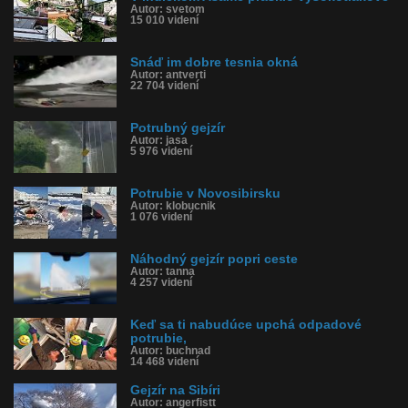
Autor: svetom
15 010 videní
Snáď im dobre tesnia okná
Autor: antverti
22 704 videní
Potrubný gejzír
Autor: jasa
5 976 videní
Potrubie v Novosibirsku
Autor: klobucnik
1 076 videní
Náhodný gejzír popri ceste
Autor: tanna
4 257 videní
Keď sa ti nabudúce upchá odpadové
potrubie,
Autor: buchnad
14 468 videní
Gejzír na Sibíri
Autor: angerfistt