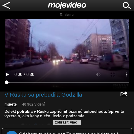
Reklama
V Rusku sa prebudila Godzilla
muerte
40 962 videní
Defekt potrubia v Rusku zapríčinil bizarnú autonehodu. Sprvu to
vyzeralo, ako keby niečo liezlo z podzemia.
zobraziť viac ↓
Kvalita:
HD
NQ
LQ
Zverejnené: 25.11.2013 16:04