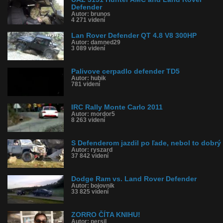
Defender
Autor: brunos
4 271 videní
Lan Rover Defender QT 4.8 V8 300HP
Autor: damned29
3 089 videní
Palivove cerpadlo defender TD5
Autor: hubik
781 videní
IRC Rally Monte Carlo 2011
Autor: mordor5
8 263 videní
S Defenderom jazdil po ľade, nebol to dobrý
Autor: ryszard
37 842 videní
Dodge Ram vs. Land Rover Defender
Autor: bojovnik
33 825 videní
ZORRO ČÍTA KNIHU!
Autor: persil