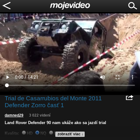
Trial de Casarrubios del Monte 2011
Defender Zorro časť 1
damned29
3 022 videní
Land Rover Defender 90 nam ukáže ako sa jazdí trial
Kvalita:
HD
NQ
LQ
zobraziť viac ↓
Zverejnené: 5.12.2013 11:19