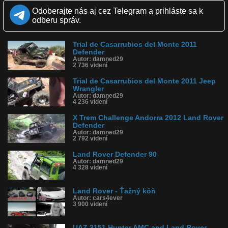
Páči sa: 100% (1 hlasov)
Odoberajte nás aj cez Telegram a prihláste sa k
Obľúbené: 1
odberu správ.
Komentárov: 0
Dľžka: 14:21
Kategória: auto-moto
Trial de Casarrubios del Monte 2011
Tagy: land, rover defender 90 trial
Defender
História sledovanosti videa:
Autor: damned29
2 736 videní
Trial de Casarrubios del Monte 2011 Jeep
Wrangler
Autor: damned29
4 236 videní
X Trem Challenge Andorra 2012 Land Rover
Defender
Autor: damned29
2 792 videní
Land Rover Defender 90
Autor: damned29
4 328 videní
Land Rover - Ťažný kôň
Autor: cars4ever
3 900 videní
UAZ 3151 Hunter AMC and Land Rover