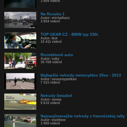
3 809 videní
Na Rusaka 1
Autor: michalhazz
3 854 videní
TOP GEAR CZ - BMW typ 330i.
Autor: ikot
10 411 videní
Rozmlátené auto
Autor: suky
30 768 videní
Najlepšie nehody motocyklov 20xx - 2013
Autor: ususenypotkan
7 415 videní
Nehody lietadiel
Autor: noone
9 610 videní
Najzaujímavejšie nehody z francúzskej rally
Autor: matthew
3 989 videní