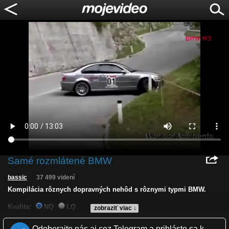
Samé rozmlátené BMW
bassic
37 499 videní
Kompilácia rôznych dopravných nehôd s rôznymi typmi BMW.
Kvalita:
NQ
LQ
zobraziť viac ↓
Zverejnené: 2.1.2014 13:46
Páči sa: 83% (47 hlasov)
Odoberajte nás aj cez Telegram a prihláste sa k