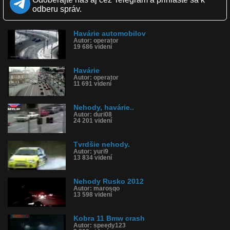
Obľúbené: 34
odberu správ.
Komentárov: 190
Dľžka: 13:03
Kategória: auto-moto
Havárie automobilov
Tagy: bmw havárie, bmw nehody, bmw
Autor: operator
História sledovanosti videa:
19 686 videní
Havárie
Autor: operator
11 691 videní
Nehody, havárie..
Autor: duri08
24 201 videní
Tvrdšie nehody.
Autor: yuri9
13 834 videní
Nehody Rusko 2012
Autor: marosqo
13 598 videní
Kobra 11 Bmw crash
Autor: speedy123