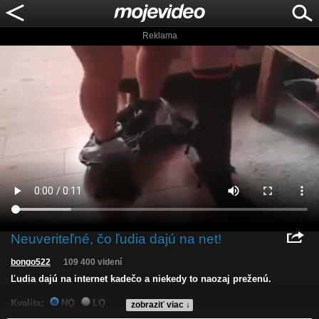
Reklama
Neuveriteľné, čo ľudia dajú na net!
bongo522
109 400 videní
Ľudia dajú na internet kadečo a niekedy to naozaj preženú.
Kvalita:
NQ
LQ
zobraziť viac ↓
Zverejnené: 1.2.2014 1:14