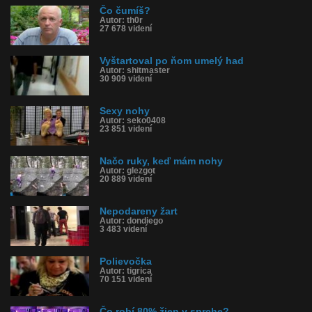
Čo čumíš?
Autor: th0r
27 678 videní
Vyštartoval po ňom umelý had
Autor: shitmaster
30 909 videní
Sexy nohy
Autor: seko0408
23 851 videní
Načo ruky, keď mám nohy
Autor: glezgot
20 889 videní
Nepodareny žart
Autor: dondiego
3 483 videní
Polievočka
Autor: tigrica
70 151 videní
Čo robí 80% žien v sprche?