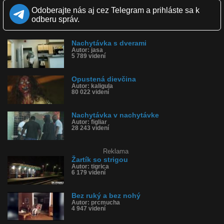
Páči sa: 61% (226 hlasov)
Odoberajte nás aj cez Telegram a prihláste sa k
Obľúbené: 65
odberu správ.
Komentárov: 71
Dľžka: 0:11
Kategória: zábavné
Nachytávka s dverami
Tagy: žart, nachytávka, nohy, ruky
Autor: jasa
História sledovanosti videa:
5 789 videní
Opustená dievčina
Autor: kaligula
80 022 videní
Nachytávka v nachytávke
Autor: figliar
28 243 videní
Reklama
Žartík so strigou
Autor: tigrica
6 179 videní
Bez ruký a bez nohý
Autor: prcmucha
4 947 videní