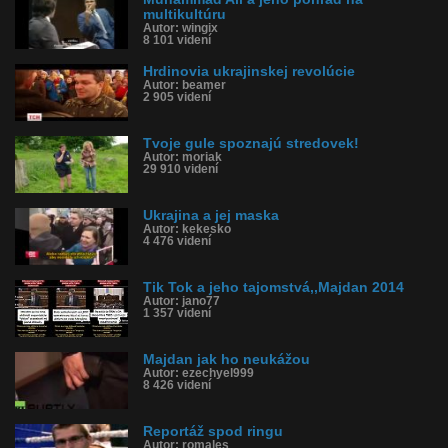
multikultúru
Autor: wingix
8 101 videní
Hrdinovia ukrajinskej revolúcie
Autor: beamer
2 905 videní
Tvoje gule spoznajú stredovek!
Autor: moriak
29 910 videní
Ukrajina a jej maska
Autor: kekesko
4 476 videní
Tik Tok a jeho tajomstvá,,Majdan 2014
Autor: jano77
1 357 videní
Majdan jak ho neukážou
Autor: ezechyel999
8 426 videní
Reportáž spod ringu
Autor: romales