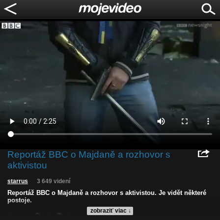
Reportáž BBC o Majdaně a rozhovor s
aktivistou
starrus
3 649 videní
Reportáž BBC o Majdaně a rozhovor s aktivistou. Je vidět některé
postoje.
zobraziť viac ↓
Kvalita:
NQ
LQ