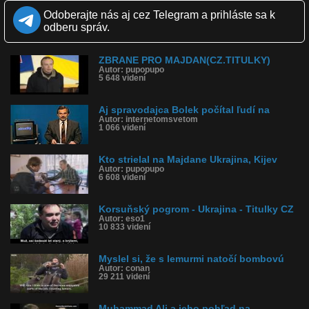
Zverejnené: 3.3.2014 20:18
Odoberajte nás aj cez Telegram a prihláste sa k
Páči sa: 60% (5 hlasov)
odberu správ.
Obľúbené: 0
Komentárov: 0
Dľžka: 2:25
ZBRANE PRO MAJDAN(CZ.TITULKY)
Kategória: šokujúce
Autor: pupopupo
Tagy: ukrajina, majdan, revoluce
5 648 videní
História sledovanosti videa:
Aj spravodajca Bolek počítal ľudí na
Autor: internetomsvetom
1 066 videní
Kto strielal na Majdane Ukrajina, Kijev
Autor: pupopupo
6 608 videní
Korsuňský pogrom - Ukrajina - Titulky CZ
Autor: eso1
10 833 videní
Myslel si, že s lemurmi natočí bombovú
Autor: conan
29 211 videní
Muhammad Ali a jeho pohľad na