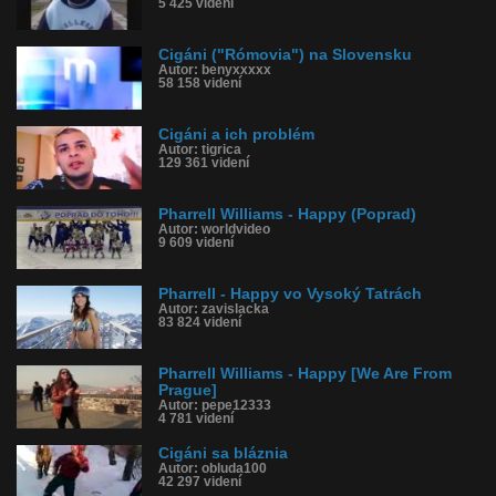
5 425 videní
Cigáni ("Rómovia") na Slovensku
Autor: benyxxxxx
58 158 videní
Cigáni a ich problém
Autor: tigrica
129 361 videní
Pharrell Williams - Happy (Poprad)
Autor: worldvideo
9 609 videní
Pharrell - Happy vo Vysoký Tatrách
Autor: zavislacka
83 824 videní
Pharrell Williams - Happy [We Are From
Prague]
Autor: pepe12333
4 781 videní
Cigáni sa bláznia
Autor: obluda100
42 297 videní