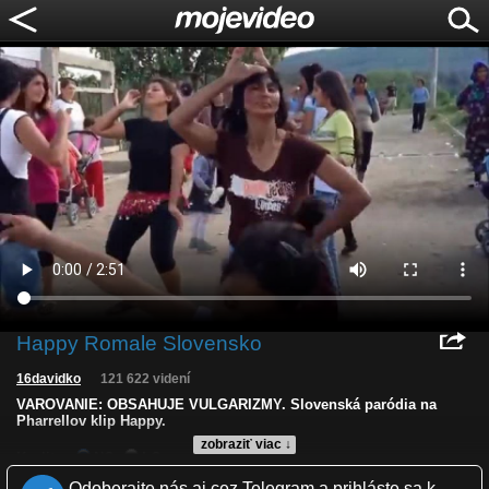
Happy Romale Slovensko
16davidko
121 622 videní
VAROVANIE: OBSAHUJE VULGARIZMY. Slovenská paródia na
Pharrellov klip Happy.
zobraziť viac ↓
Kvalita:
NQ
LQ
Zverejnené: 1.5.2014 14:40
Odoberajte nás aj cez Telegram a prihláste sa k