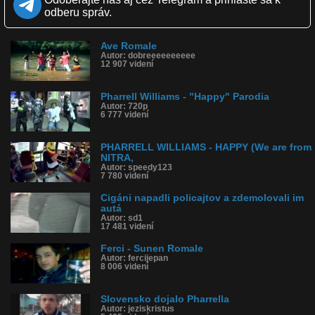
Páči sa: 56% (296 hlasov)
odberu správ.
Obľúbené: 99
Komentárov: 300
Dľžka: 2:51
Ave Romale
Kategória: hudba
Autor: dobreeeeeeeeee
Tagy: happy, paródia, cigáni, cigáň, rómovia, pharrell
12 907 videní
História sledovanosti videa:
Pharrell Williams - "Happy" Parodia
Autor: 720p
6 777 videní
PHARRELL WILLIAMS - HAPPY (We are from
NITRA,
Autor: speedy123
7 780 videní
Cigáni napadli policajtov a zdemolovali im
autá
Autor: sd1
17 481 videní
Ferci - Sunen Romale
Autor: fercijepan
8 006 videní
Slovensko dojalo Pharrella
Autor: jeziskristus