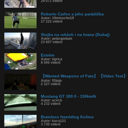
29 071 videní
Roberto Carlos a jeho parádička
Autor: 19misscho19
27 222 videní
Stojka na rukách i na hrane (Dubaj)
Autor: pelargonium
23 607 videní
Extrém
Autor: tigrica
8 500 videní
【Wanted Weapons of Fate】 【Video Test】
Autor: 55jajo
2 327 videní
Mustang GT 300 0 - 150km/h
Autor: acech
4 232 videní
Brainless freeriding Košice
Autor: kuco121
3 730 videní