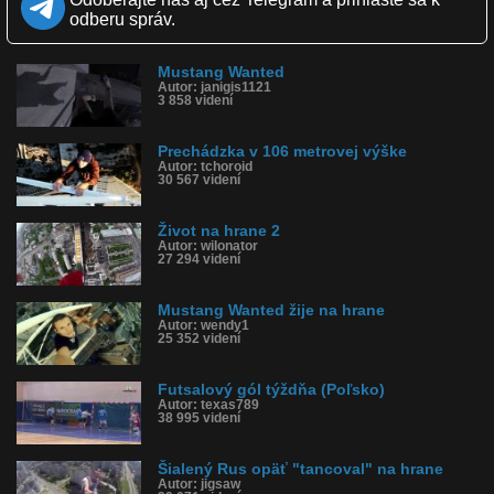
Páči sa: 38% (8 hlasov)
odberu správ.
Obľúbené: 2
Komentárov: 2
Dľžka: 4:05
Mustang Wanted
Kategória: športy
Autor: janigis1121
Tagy: mustang wanted, parádička, výška, adrenalín
3 858 videní
História sledovanosti videa:
Prechádzka v 106 metrovej výške
Autor: tchoroid
30 567 videní
Život na hrane 2
Autor: wilonator
27 294 videní
Mustang Wanted žije na hrane
Autor: wendy1
25 352 videní
Futsalový gól týždňa (Poľsko)
Autor: texas789
38 995 videní
Šialený Rus opäť "tancoval" na hrane
Autor: jigsaw