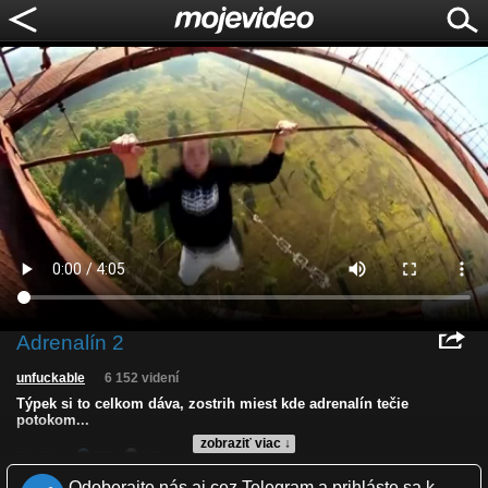
Adrenalín 2
unfuckable
6 152 videní
Týpek si to celkom dáva, zostrih miest kde adrenalín tečie
potokom...
zobraziť viac ↓
Kvalita:
NQ
LQ
Zverejnené: 28.7.2014 17:11
Odoberajte nás aj cez Telegram a prihláste sa k