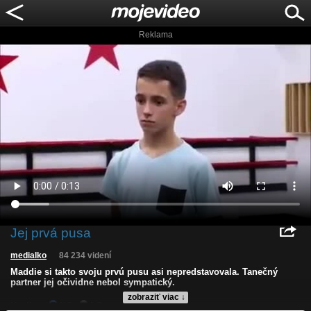
Reklama
Jej prvá pusa
medialko
84 234 videní
Maddie si takto svoju prvú pusu asi nepredstavovala. Tanečný
partner jej očividne nebol sympatický.
zobraziť viac ↓
Kvalita:
NQ
LQ