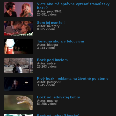
Viete ako má správne vyzerať francúzsky
bozk?
Autor: pepo9941
20 081 videní
Som jej manžel!
Autor: m7stery
8 865 videní
Tanecna skola v telocvicni
Autor: biggest
3 244 videní
Bozk pod imelom
Autor: srdce
25 263 videní
Prvý bozk - reklama na životné poistenie
Autor: jolaus556
3 245 videní
Bozk od jedovatej kobry
Autor: muerte
51 256 videní
Bozk od kobry (Maroko)