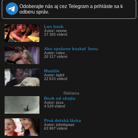
Zverejnené: 14.8.2014 13:10
Odoberajte nás aj cez Telegram a prihláste sa k
Páči sa: 79% (129 hlasov)
odberu správ.
Obľúbené: 70
Komentárov: 169
Dľžka: 0:13
Len bozk
Kategória: zábavné
Autor: noone
Tagy: prvá pusa, tanečná, maddie, pusa, lizák, francúzsky bozk,
27 305 videní
tanečná škola, zubný strojček
História sledovanosti videa:
Ako správne bozkať ženu
Autor: rolex
20 317 videní
Maddie
Autor: lajkit
22 633 videní
Reklama
Bozk od skejtu
Autor: jasa
4 529 videní
Prvá detská láska
Autor: johnbanan
63 907 videní