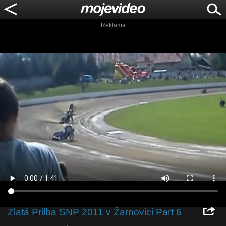
Reklama
Zlatá Prilba SNP 2011 v Žarnovici Part 6