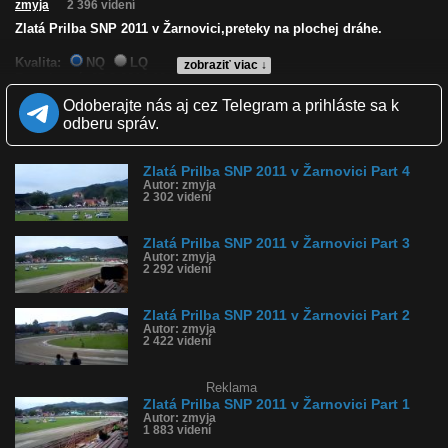
zmyja
2 396 videní
Zlatá Prilba SNP 2011 v Žarnovici,preteky na plochej dráhe.
Kvalita:
NQ
LQ
zobraziť viac ↓
Zverejnené: 27.8.2014 12:02
Páči sa: 0% (0 hlasov)
Odoberajte nás aj cez Telegram a prihláste sa k
Obľúbené: 0
odberu správ.
Komentárov: 0
Dľžka: 1:41
Kategória: auto-moto
Zlatá Prilba SNP 2011 v Žarnovici Part 4
Tagy: zlatá prilba, snp, 2011, žarnovica, preteky, plochá dráha
Autor: zmyja
História sledovanosti videa:
2 302 videní
Zlatá Prilba SNP 2011 v Žarnovici Part 3
Autor: zmyja
2 292 videní
Zlatá Prilba SNP 2011 v Žarnovici Part 2
Autor: zmyja
2 422 videní
Reklama
Zlatá Prilba SNP 2011 v Žarnovici Part 1
Autor: zmyja
1 883 videní