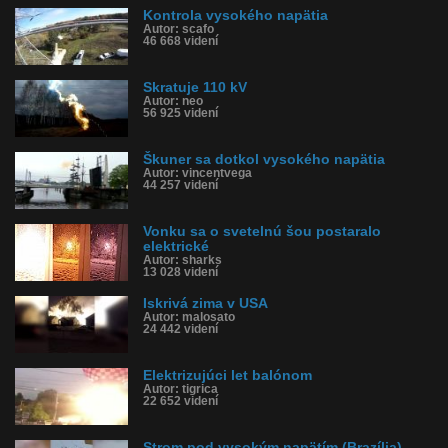
Kontrola vysokého napätia
Autor: scafo
46 668 videní
Skratuje 110 kV
Autor: neo
56 925 videní
Škuner sa dotkol vysokého napätia
Autor: vincentvega
44 257 videní
Vonku sa o svetelnú šou postaralo
elektrické
Autor: sharks
13 028 videní
Iskrivá zima v USA
Autor: malosato
24 442 videní
Elektrizujúci let balónom
Autor: tigrica
22 652 videní
Strom pod vysokým napätím (Brazília)