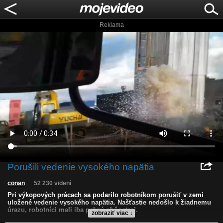
Reklama
Porušili vedenie vysokého napätia
conan
52 230 videní
Pri výkopových prácach sa podarilo robotníkom porušiť v zemi
uložené vedenie vysokého napätia. Našťastie nedošlo k žiadnemu
úrazu, robotníci mali iba pekný ohňostroj.
zobraziť viac ↓