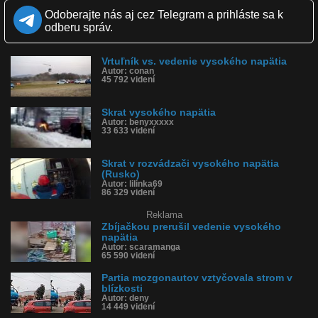
Kvalita:
HD
NQ
LQ
Odoberajte nás aj cez Telegram a prihláste sa k
Zverejnené: 8.9.2014 19:14
odberu správ.
Páči sa: 94% (48 hlasov)
Obľúbené: 17
Komentárov: 86
Vrtuľník vs. vedenie vysokého napätia
Dľžka: 0:34
Autor: conan
Kategória: veda a technika
45 792 videní
Tagy: výboj, elektrina, skrat, vedenie vysokého napätia, výkopové
práce, explózia, skratovali
História sledovanosti videa:
Skrat vysokého napätia
Autor: benyxxxxx
33 633 videní
Skrat v rozvádzači vysokého napätia
(Rusko)
Autor: lilinka69
86 329 videní
Reklama
Zbíjačkou prerušil vedenie vysokého
napätia
Autor: scaramanga
65 590 videní
Partia mozgonautov vztyčovala strom v
blízkosti
Autor: deny
14 449 videní