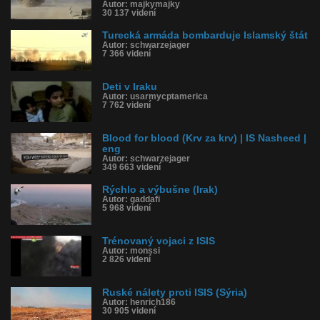
Autor: majkymajky
30 137 videní
Turecká armáda bombarduje Islamský štát
Autor: schwarzejager
7 366 videní
Deti v Iraku
Autor: usarmycptamerica
7 762 videní
Blood for blood (Krv za krv) | IS Nasheed |
eng
Autor: schwarzejager
349 663 videní
Rýchlo a výbušne (Irak)
Autor: gaddafi
5 968 videní
Trénovaný vojaci z ISIS
Autor: monssi
2 826 videní
Ruské nálety proti ISIS (Sýria)
Autor: henrich186
30 905 videní