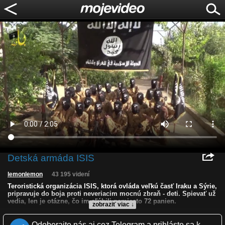
Detská armáda ISIS
lemonlemon
43 195 videní
Teroristická organizácia ISIS, ktorá ovláda veľkú časť Iraku a Sýrie,
pripravuje do boja proti neveriacim mocnú zbraň - deti. Spievať už
vedia, len je otázne, čo im sľúbili namiesto 72 panien.
zobraziť viac ↓
Kvalita:
HD
NQ
LQ
Odoberajte nás aj cez Telegram a prihláste sa k