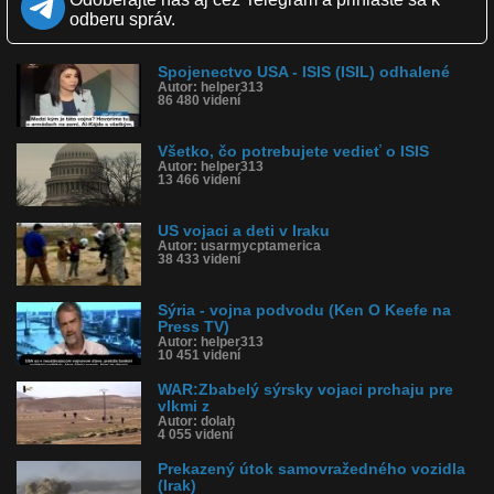
Zverejnené: 17.9.2014 12:22
odberu správ.
Páči sa: 14% (106 hlasov)
Obľúbené: 12
Komentárov: 199
Spojenectvo USA - ISIS (ISIL) odhalené
Dľžka: 2:05
Autor: helper313
Kategória: šokujúce
86 480 videní
Tagy: deti, vojaci, isis, sýria, irak, usa, obama, vojna, blízky
východ, islam, moslimovia
História sledovanosti videa:
Všetko, čo potrebujete vedieť o ISIS
Autor: helper313
13 466 videní
US vojaci a deti v Iraku
Autor: usarmycptamerica
38 433 videní
Sýria - vojna podvodu (Ken O Keefe na
Press TV)
Autor: helper313
10 451 videní
WAR:Zbabelý sýrsky vojaci prchaju pre
vlkmi z
Autor: dolah
4 055 videní
Prekazený útok samovražedného vozidla
(Irak)