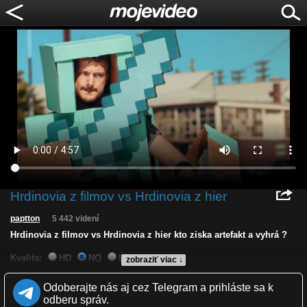
Hrdinovia z filmov vs Hrdinovia z hier
paptton
5 442 videní
Hrdinovia z filmov vs Hrdinovia z hier kto ziska artefakt a vyhrá ?
Kvalita:
HD
NQ
LQ
zobraziť viac ↓
Zverejnené: 18.11.2014 12:44
Páči sa: 71% (7 hlasov)
Odoberajte nás aj cez Telegram a prihláste sa k
Obľúbené: 3
odberu správ.
Komentárov: 1