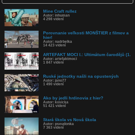
Dľžka: 4:57
Kategória: zábavné
Mine Craft rullez
Tagy: hrdinovia, hrdinovia z hier, artefakt
Autor: inhuman
História sledovanosti videa:
4 298 videní
Porovnanie veľkosti MONŠTIER z filmov a
hier!
Autor: nadrbelka
14 423 videní
ARTEFAKT MOCI I.: Ultimátum čarodějů (1.
Autor: artefaktmoci
1 847 videní
Ruské jednotky našli na opustených
Autor: jano77
1 490 videní
Ako by jedli hrdinovia z hier?
Autor: kosicka
51 421 videní
Stará škola vs Nová škola
Autor: pseudonka
7 363 videní