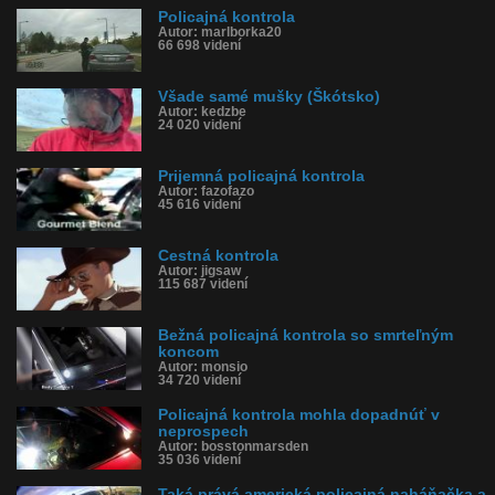
Policajná kontrola
Autor: marlborka20
66 698 videní
Všade samé mušky (Škótsko)
Autor: kedzbe
24 020 videní
Prijemná policajná kontrola
Autor: fazofazo
45 616 videní
Cestná kontrola
Autor: jigsaw
115 687 videní
Bežná policajná kontrola so smrteľným
koncom
Autor: monsio
34 720 videní
Policajná kontrola mohla dopadnúť v
neprospech
Autor: bosstonmarsden
35 036 videní
Taká prává americká policajná naháňačka a