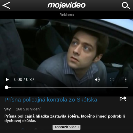
Reklama
Prísna policajná kontrola zo Škótska
v4v
160 530 videní
Prísna policajná hliadka zastavila šoféra, ktorého ihneď podrobili
dychovej skúške.
zobraziť viac ↓
Kvalita:
NQ
LQ