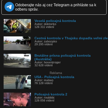
Zverejnené: 19.11.2014 16:32
Odoberajte nás aj cez Telegram a prihláste sa k
Páči sa: 97% (457 hlasov)
odberu správ.
Obľúbené: 311
Komentárov: 83
Dľžka: 0:37
Veselá policajná kontrola
Kategória: zábavné
Autor: doktorko
Tagy: škóti, škótsko, policajt, kontrola, dychová skúška, nafúkal,
126 311 videní
hélium, vodič, paródia
História sledovanosti videa:
Cestná kontrola v Thajsku dopadla veľmi zle
Autor: zabozako
29 295 videní
Brutálne prísna policajná kontrola
(Austrália)
Autor: hosentroger
32 628 videní
Reklama
USA - Policajná kontrola
Autor: maban
76 128 videní
Policajná kontrola 2
Autor: roubbbi
126 056 videní