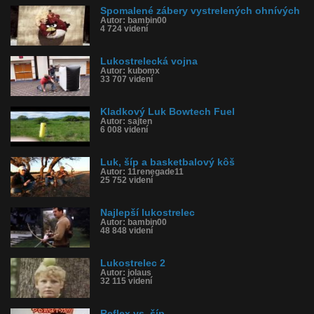
Spomalené zábery vystrelených ohnívých
Autor: bambin00
4 724 videní
Lukostrelecká vojna
Autor: kubomx
33 707 videní
Kladkový Luk Bowtech Fuel
Autor: sajten
6 008 videní
Luk, šíp a basketbalový kôš
Autor: 11renegade11
25 752 videní
Najlepší lukostrelec
Autor: bambin00
48 848 videní
Lukostrelec 2
Autor: jolaus
32 115 videní
Reflex vs. šíp