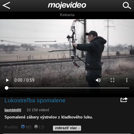
Reklama
Lukostreľba spomalene
bambin00
33 150 videní
Spomalené zábery výstrelov z kladkového luku.
Kvalita:
NQ
LQ
zobraziť viac ↓
Zverejnené: 24.12.2014 15:44