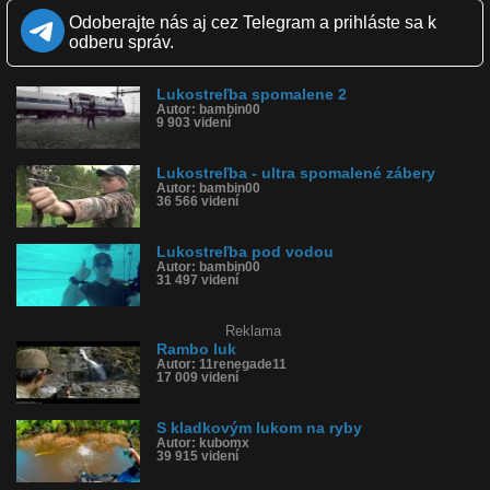
Páči sa: 96% (78 hlasov)
Odoberajte nás aj cez Telegram a prihláste sa k
Obľúbené: 31
odberu správ.
Komentárov: 41
Dľžka: 0:59
Kategória: športy
Lukostreľba spomalene 2
Tagy: luk, kladkový luk, lukostreľba, lukostrelec, šíp, hrot, ostrie,
Autor: bambin00
terč, slow motion, spomalene zábery, strelec, zbraň, tetiva
9 903 videní
História sledovanosti videa:
Lukostreľba - ultra spomalené zábery
Autor: bambin00
36 566 videní
Lukostreľba pod vodou
Autor: bambin00
31 497 videní
Reklama
Rambo luk
Autor: 11renegade11
17 009 videní
S kladkovým lukom na ryby
Autor: kubomx
39 915 videní