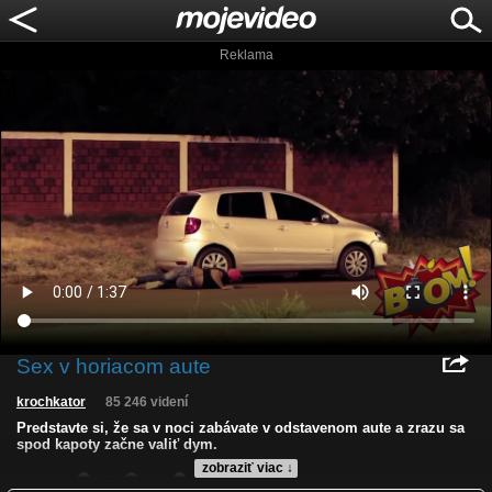
Reklama
Sex v horiacom aute
krochkator
85 246 videní
Predstavte si, že sa v noci zabávate v odstavenom aute a zrazu sa
spod kapoty začne valiť dym.
zobraziť viac ↓
Kvalita:
HD
NQ
LQ