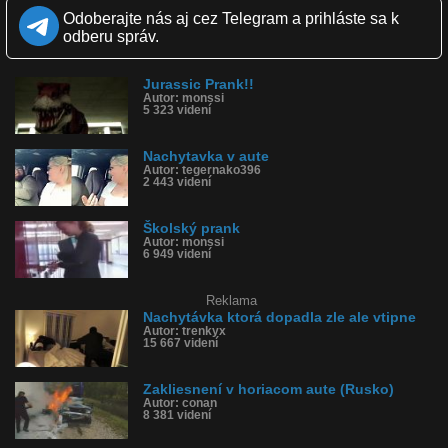
Zverejnené: 27.12.2014 13:44
Odoberajte nás aj cez Telegram a prihláste sa k
Páči sa: 47% (177 hlasov)
odberu správ.
Obľúbené: 44
Komentárov: 103
Dľžka: 1:37
Jurassic Prank!!
Kategória: zábavné
Autor: monssi
Tagy: sex v aute, brazília, prank, nachytávka, láska, zábava
5 323 videní
História sledovanosti videa:
Nachytavka v aute
Autor: tegernako396
2 443 videní
Školský prank
Autor: monssi
6 949 videní
Reklama
Nachytávka ktorá dopadla zle ale vtipne
Autor: trenkyx
15 667 videní
Zakliesnení v horiacom aute (Rusko)
Autor: conan
8 381 videní