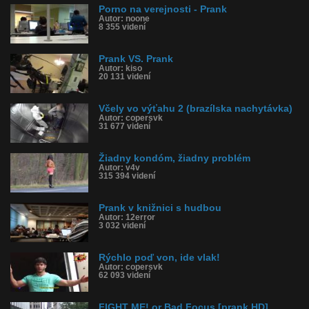
Porno na verejnosti - Prank
Autor: noone
8 355 videní
Prank VS. Prank
Autor: kiso
20 131 videní
Včely vo výťahu 2 (brazílska nachytávka)
Autor: copersvk
31 677 videní
Žiadny kondóm, žiadny problém
Autor: v4v
315 394 videní
Prank v knižnici s hudbou
Autor: 12error
3 032 videní
Rýchlo poď von, ide vlak!
Autor: copersvk
62 093 videní
FIGHT ME! or Bad Focus [prank HD]