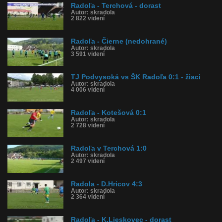
Radoľa - Terchová - dorast
Autor: skradola
2 822 videní
Radoľa - Čierne (nedohrané)
Autor: skradola
3 591 videní
TJ Podvysoká vs ŠK Radoľa 0:1 - žiaci
Autor: skradola
4 006 videní
Radoľa - Kotešová 0:1
Autor: skradola
2 728 videní
Radoľa v Terchová 1:0
Autor: skradola
2 497 videní
Radola - D.Hricov 4:3
Autor: skradola
2 364 videní
Radoľa - K.Lieskovec - dorast