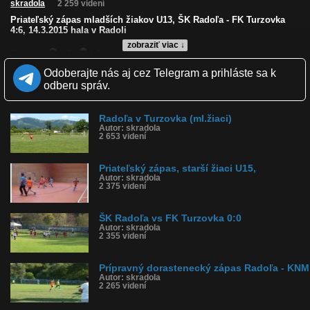
skradola
2 259 videní
Priateľský zápas mladších žiakov U13, ŠK Radoľa - FK Turzovka
4:6, 14.3.2015 hala v Radoli
zobraziť viac ↓
Kvalita:
NQ
LQ
Zverejnené: 15.3.2015 12:04
Odoberajte nás aj cez Telegram a prihláste sa k
Páči sa: 0% (0 hlasov)
odberu správ.
Obľúbené: 0
Komentárov: 0
Dľžka: 8:45
Radoľa v Turzovka (ml.žiaci)
Kategória: športy
Autor: skradola
Tagy: radoľa-turzovka ml.žiaci, ml.žiaci, u13
2 653 videní
História sledovanosti videa:
Priateľský zápas, starší žiaci U15,
Autor: skradola
2 375 videní
ŠK Radoľa vs FK Turzovka 0:0
Autor: skradola
2 355 videní
Prípravný dorastenecký zápas Radoľa - KNM
Autor: skradola
2 265 videní