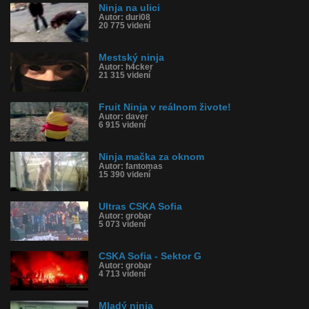
Ninja na ulici
Autor: duri08
20 775 videní
Mestský ninja
Autor: h4cker
21 315 videní
Fruit Ninja v reálnom živote!
Autor: daver
6 915 videní
Ninja mačka za oknom
Autor: fantomas
15 390 videní
Ultras CSKA Sofia
Autor: grobar
5 073 videní
CSKA Sofia - Sektor G
Autor: grobar
4 713 videní
Mladý ninja