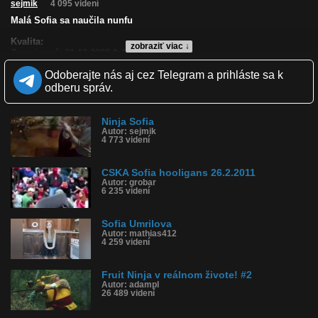
sejmik
4 095 videní
Malá Sofia sa naučila nunfu
Kvalita:
zobraziť viac ↓
Zverejnené: 31.12.2008 9:45
Páči sa: 0% (2 hlasov)
Odoberajte nás aj cez Telegram a prihláste sa k
Obľúbené: 0
Komentárov: 0
odberu správ.
Dľžka: 2:04
Kategória: zábavné
Tagy: sofia
Ninja Sofia
Autor: sejmik
História sledovanosti videa:
4 773 videní
CSKA Sofia hooligans 26.2.2011
Autor: grobar
6 235 videní
Sofia Umrilova
Autor: mathias412
4 259 videní
Fruit Ninja v reálnom živote! #2
Autor: adampl
26 489 videní