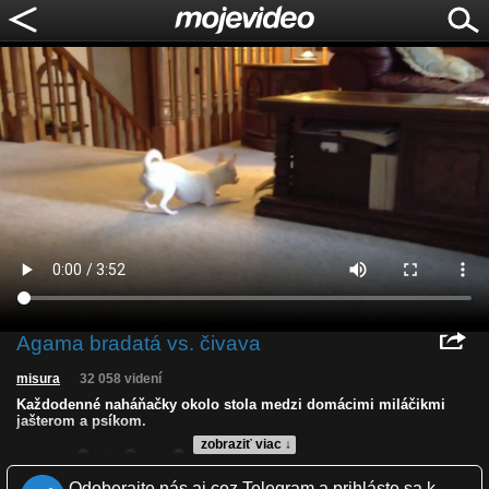
Agama bradatá vs. čivava
misura
32 058 videní
Každodenné naháňačky okolo stola medzi domácimi miláčikmi
jašterom a psíkom.
zobraziť viac ↓
Kvalita:
HD
NQ
LQ
Zverejnené: 15.4.2015 12:24
Odoberajte nás aj cez Telegram a prihláste sa k