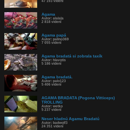
47 193 videní
Agama
Autor: alalala
2 818 videní
Agama papá
Autor: palino369
7 055 videní
Agama bradatá si zobrala taxík
Autor: hlavotis
5 186 videní
Agama bradatá.
Autor: palo123
5 406 videní
AGAMA BRADATA (Pogona Vitticeps)
TROLLING
Autor: wetko
5 237 videní
Neser hladnú Agamu Bradatú
Autor: badwolf3
24 351 videní