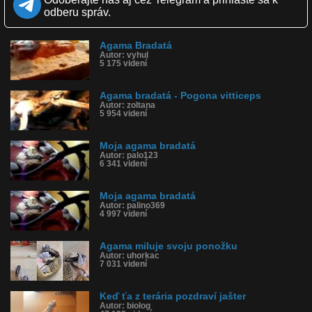
Páči sa: 93% (54 hlasov)
odberu správ.
Obľúbené: 20
Komentárov: 55
Dľžka: 3:52
Agama Bradatá
Kategória: zvieratká
Autor: vyhul
Tagy: jašter, agama, jašterica, pes, čivava, naháňačka, plaz
5 175 videní
História sledovanosti videa:
Agama bradatá - Pogona vitticeps
Autor: zoltana
5 954 videní
Moja agama bradatá
Autor: palo123
6 341 videní
Moja agama bradatá
Autor: palino369
4 997 videní
Agama miluje svoju ponožku
Autor: uhorkac
7 031 videní
Keď ťa z terária pozdraví jašter
Autor: biolog