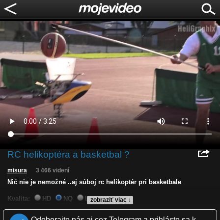
RC helikoptéra a basketbal ?
misura
3 466 videní
Nič nie je nemožné ..aj súboj rc helikoptér pri basketbale
Kvalita:
HD
NQ
LQ
zobraziť viac ↓
Zverejnené: 28.4.2015 11:51
Páči sa: 100% (1 hlasov)
Odoberajte nás aj cez Telegram a prihláste sa k