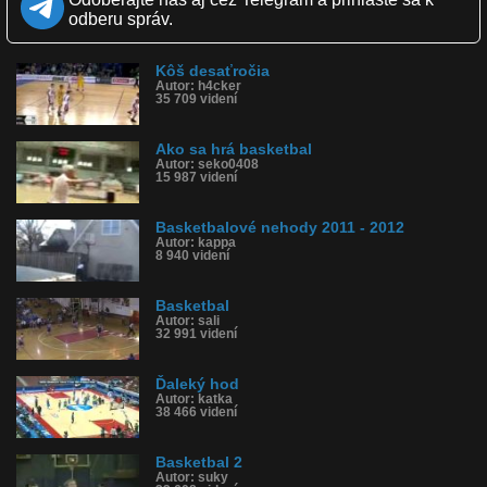
Obľúbené: 0
odberu správ.
Komentárov: 1
Dľžka: 3:25
Kategória: auto-moto
Kôš desaťročia
Tagy: basketbal, basket, helikoptéra, kôš, lopta, hra, rc
Autor: h4cker
História sledovanosti videa:
35 709 videní
Ako sa hrá basketbal
Autor: seko0408
15 987 videní
Basketbalové nehody 2011 - 2012
Autor: kappa
8 940 videní
Basketbal
Autor: sali
32 991 videní
Ďaleký hod
Autor: katka
38 466 videní
Basketbal 2
Autor: suky