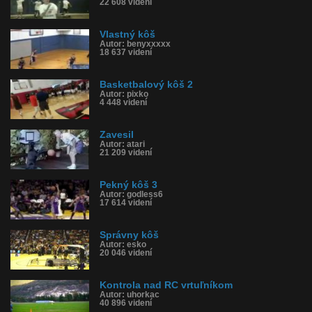
22 608 videní
Vlastný kôš
Autor: benyxxxxx
18 637 videní
Basketbalový kôš 2
Autor: pixko
4 448 videní
Zavesil
Autor: atari
21 209 videní
Pekný kôš 3
Autor: godless6
17 614 videní
Správny kôš
Autor: esko
20 046 videní
Kontrola nad RC vrtuľníkom
Autor: uhorkac
40 896 videní