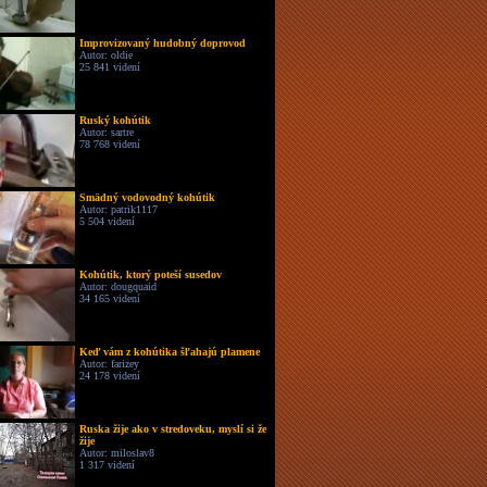
Improvizovaný hudobný doprovod
Autor: oldie
25 841 videní
Ruský kohútik
Autor: sartre
78 768 videní
Smädný vodovodný kohútik
Autor: patrik1117
5 504 videní
Kohútik, ktorý poteší susedov
Autor: dougquaid
34 165 videní
Keď vám z kohútika šľahajú plamene
Autor: farizey
24 178 videní
Ruska žije ako v stredoveku, myslí si že
žije
Autor: miloslav8
1 317 videní