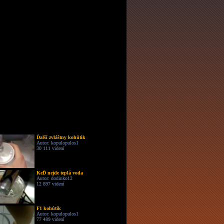
Ďalší zvláštny kohútik
Autor: kopulopulos1
30 111 videní
KeĎ nejde teplá voda
Autor: dodinko12
12 897 videní
F1 kohútik
Autor: kopulopulos1
77 489 videní