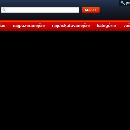
pr
šie
najpozeranejšie
najdiskutovanejšie
kategórie
vaš