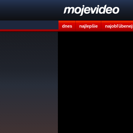
dnes
najlepšie
najobľúbenej