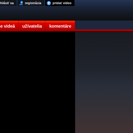
ihlásiť sa
registrácia
pridať video
e videá
užívatelia
komentáre