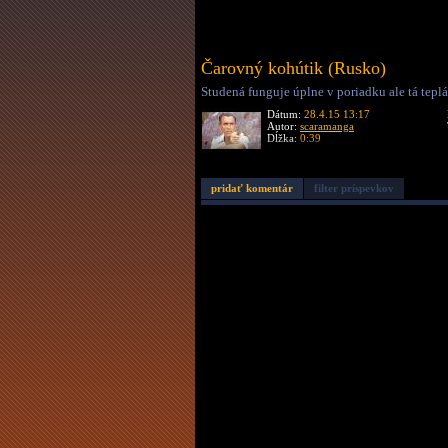
Čarovný kohútik (Rusko)
Studená funguje úplne v poriadku ale tá teplá.
Dátum:
28.4.15 13:17
Autor:
scaramanga
Dĺžka:
0:39
pridať komentár
filter príspevkov