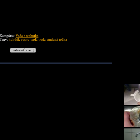
..
Kategória:
Veda a technika
Tagy:
kohútik
rusko
teplá voda
studená
točka
zobraziť viac ↓