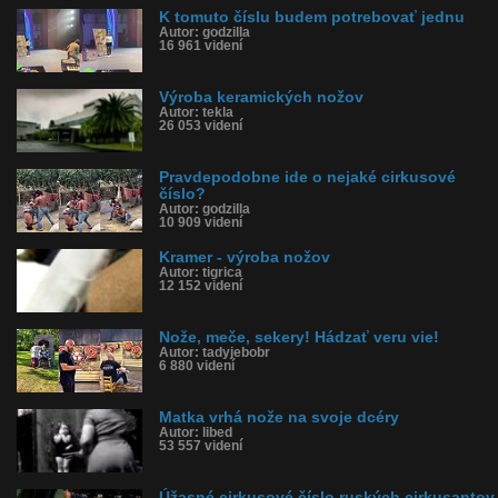
K tomuto číslu budem potrebovať jednu
Autor: godzilla
16 961 videní
Výroba keramických nožov
Autor: tekla
26 053 videní
Pravdepodobne ide o nejaké cirkusové
číslo?
Autor: godzilla
10 909 videní
Kramer - výroba nožov
Autor: tigrica
12 152 videní
Nože, meče, sekery! Hádzať veru vie!
Autor: tadyjebobr
6 880 videní
Matka vrhá nože na svoje dcéry
Autor: libed
53 557 videní
Úžasné cirkusové číslo ruských cirkusantov