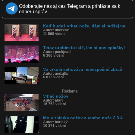
Odoberajte nás aj cez Telegram a prihláste sa k
Kvalita:
NQ
LQ
odberu správ.
Zverejnené: 26.5.2015 13:01
Páči sa: 56% (85 hlasov)
Obľúbené: 29
Komentárov: 127
Keď budeš vrhať nože, dám si radšej na
Autor: uhorkac
Dľžka: 0:58
11 569 videní
Kategória: šokujúce
Tagy: vrhač nožov, nože, číslo, cirkusové číslo, čína, manželka,
koleso, vrhať, nervy
Teraz urobím to isté, len si poslepiačky!
História sledovanosti videa:
Autor: pooldead
6 360 videní
Vo vrkoči schováva nebezpečnú zbraň
Autor: godzilla
6 033 videní
Reklama
Vrhač nožov
Autor: atari
16 753 videní
Moja zbierka nožov a rambo nože 2 3 4
Autor: borisk2
10 371 videní