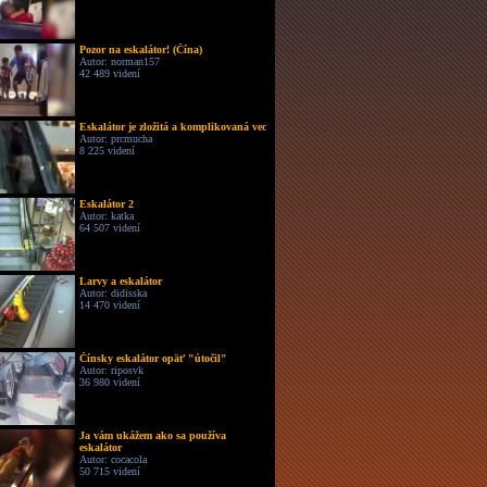
Pozor na eskalátor! (Čína)
Autor: norman157
42 489 videní
Eskalátor je zložitá a komplikovaná vec
Autor: prcmucha
8 225 videní
Eskalátor 2
Autor: katka
64 507 videní
Larvy a eskalátor
Autor: didisska
14 470 videní
Čínsky eskalátor opäť "útočil"
Autor: riposvk
36 980 videní
Ja vám ukážem ako sa používa
eskalátor
Autor: cocacola
50 715 videní