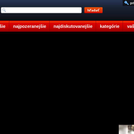
pr
šie
najpozeranejšie
najdiskutovanejšie
kategórie
vaš