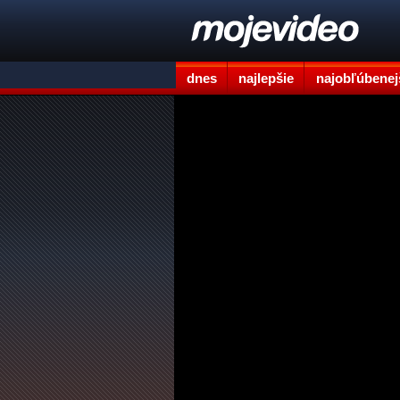
dnes
najlepšie
najobľúbenej