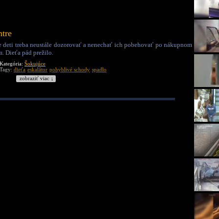
ntre
že deti treba neustále dozorovať a nenechať ich pobehovať po nákupnom
m. Dieťa pád prežilo.
Kategória:
Šokujúce
Tagy:
dieťa
eskalátor
pohyblivé schody
spadlo
zobraziť viac ↓