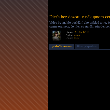
Dieťa bez dozoru v nákupnom ce
Video by mohlo poslúžiť ako príklad toho, 
centre osamote, čo i len so starším súrodenco
Dátum:
3.6.15 12:18
Autor:
tanna
Dĺžka:
1:25
pridať komentár
filter príspevkov