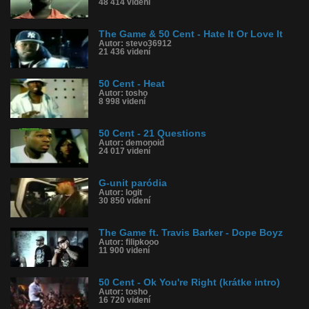
48 414 videní
The Game & 50 Cent - Hate It Or Love It
Autor: stevo36912
21 436 videní
50 Cent - Heat
Autor: tosho
8 998 videní
50 Cent - 21 Questions
Autor: demonoid
24 017 videní
G-unit paródia
Autor: logit
30 850 videní
The Game ft. Travis Barker - Dope Boyz
Autor: filipkooo
11 900 videní
50 Cent - Ok You're Right (krátke intro)
Autor: tosho
16 720 videní