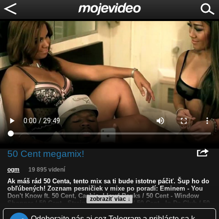
50 Cent megamix!
ogm
19 895 videní
Ak máš rád 50 Centa, tento mix sa ti bude istotne páčiť. Šup ho do
obľúbených! Zoznam pesničiek v mixe po poradí: Eminem - You
Don't Know ft. 50 Cent, Cashis, Lloyd Banks / 50 Cent - Window
zobraziť viac ↓
Shopper / 50 Cent - Straight To The Bank / 50 Cent - In Da Club / 50
Cent - Outta Control ft. Mobb Deep / 50 Cent ft. Ludacris - I Get
Money / / 50 Cent - Just A Lil Bit / 50 Cent - Disco Inferno / 50 Cent -
Odoberajte nás aj cez Telegram a prihláste sa k