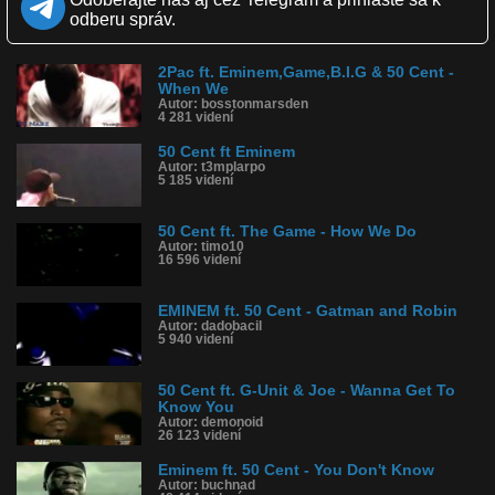
Candy Shop / The Game ft. 50 Cent - How We Do / The Game ft. 50
odberu správ.
Cent - Hate It Or Love It.
Kvalita:
NQ
LQ
2Pac ft. Eminem,Game,B.I.G & 50 Cent -
Zverejnené: 15.8.2015 23:19
When We
Páči sa: 33% (6 hlasov)
Autor: bosstonmarsden
4 281 videní
Obľúbené: 5
Komentárov: 2
50 Cent ft Eminem
Dľžka: 29:48
Autor: t3mplarpo
Kategória: hudba
5 185 videní
Tagy: 50 cent, eminem, the game, hip hop, west coast, g-unit,
gunit, dr.dre
História sledovanosti videa:
50 Cent ft. The Game - How We Do
Autor: timo10
16 596 videní
EMINEM ft. 50 Cent - Gatman and Robin
Autor: dadobacil
5 940 videní
50 Cent ft. G-Unit & Joe - Wanna Get To
Know You
Autor: demonoid
26 123 videní
Eminem ft. 50 Cent - You Don't Know
Autor: buchnad