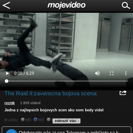
The Raid II:zaverecna bojova scena
reznik
1 809 videní
Jedna z najlepsich bojovych scen aku som kedy videl
Kvalita:
HD
NQ
LQ
zobraziť viac ↓
Zverejnené: 31.8.2015 11:59
Páči sa: 100% (4 hlasov)
Odoberajte nás aj cez Telegram a prihláste sa k