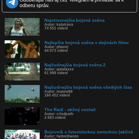
Obľúbené: 0
odberu správ.
Komentárov: 0
Dľžka: 6:29
Kategória: film a tv
Najotrasnejšia bojová scéna
Tagy: film, bitka, the raid 2
Autor: kalatrava
História sledovanosti videa:
74 551 videní
Najlepšia bojová scéna v dejinách filmu
Autor: phavel
44 073 videní
Najčudnejšia bojová scéna 2
Autor: gutalaxxx
61 998 videní
Najčudnejšia bojová scéna všetkých čias
Autor: matew98
160 452 videní
The Raid - akčný coctail
Autor: crisdeath
2 683 videní
Bojovník s futuristickou motorkou (akčná
Autor: hattorihanzo