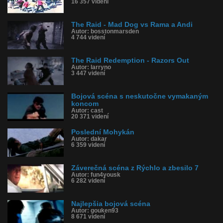
16 357 videní
The Raid - Mad Dog vs Rama a Andi
Autor: bosstonmarsden
4 744 videní
The Raid Redemption - Razors Out
Autor: larryno
3 447 videní
Bojová scéna s neskutočne vymakaným
koncom
Autor: cast
20 371 videní
Poslední Mohykán
Autor: dakar
6 359 videní
Záverečná scéna z Rýchlo a zbesilo 7
Autor: fun4yousk
6 282 videní
Najlepšia bojová scéna
Autor: gouken93
8 671 videní