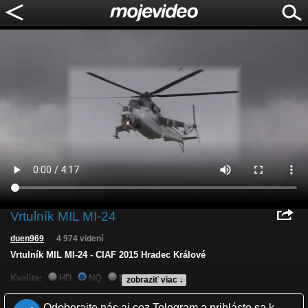
Vrtulník MIL MI-24
duen969
4 974 videní
Vrtulník MIL MI-24 - CIAF 2015 Hradec Králové
Kvalita:
HD
NQ
LQ
zobraziť viac ↓
Zverejnené: 23.9.2015 12:50
Páči sa: 63% (8 hlasov)
Odoberajte nás aj cez Telegram a prihláste sa k