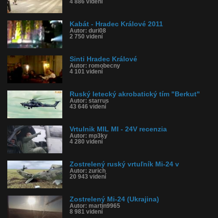
4 886 videní
Kabát - Hradec Králové 2011
Autor: duri08
2 750 videní
Sinti Hradec Králové
Autor: romobecny
4 101 videní
Ruský letecký akrobatický tím "Berkut"
Autor: starrus
43 646 videní
Vrtulnik MIL MI - 24V recenzia
Autor: mp3ky
4 280 videní
Zostrelený ruský vrtuľník Mi-24 v
Autor: zurich
20 943 videní
Zostrelený Mi-24 (Ukrajina)
Autor: martin9965
8 981 videní