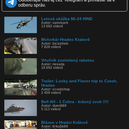
Obľúbené: 0
odberu správ.
Komentárov: 6
Dľžka: 4:17
Kategória: auto-moto
Letová ukážka Mi-24 HIND
Tagy: mi-24, vrtulník, mil, hradec králové, letecký den, czech, let,
Autor: sammark
rychlost, akrobacie, 2015, ciaf
13 682 videní
História sledovanosti videa:
Motorkár Hradec Kralové
Autor: lucasinoo
7 828 videní
Vrtuľník zostrelený raketou
Autor: nevada
18 692 videní
Trailer: Lucky and Flavor trip to Czech,
Hradec
Autor: scootshop
2 459 videní
Bell AH - 1 Cobra - krásný zvuk !!!!
Autor: duen969
5 113 videní
Blázen v Hradci Králové
Autor: 6rku5k69