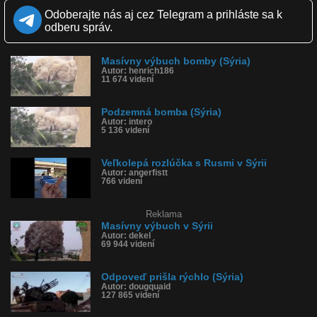
Zverejnené: 29.10.2015 13:53
Odoberajte nás aj cez Telegram a prihláste sa k
Páči sa: 88% (91 hlasov)
odberu správ.
Obľúbené: 54
Komentárov: 127
Dľžka: 0:30
Masívny výbuch bomby (Sýria)
Kategória: šokujúce
Autor: henrich186
Tagy: bomba, sýria, výbuch, explózia, vrtuľník, helikoptéra
11 674 videní
História sledovanosti videa:
Podzemná bomba (Sýria)
Autor: intero
5 136 videní
Veľkolepá rozlúčka s Rusmi v Sýrii
Autor: angerfistt
766 videní
Reklama
Masívny výbuch v Sýrii
Autor: dekel
69 944 videní
Odpoveď prišla rýchlo (Sýria)
Autor: dougquaid
127 865 videní