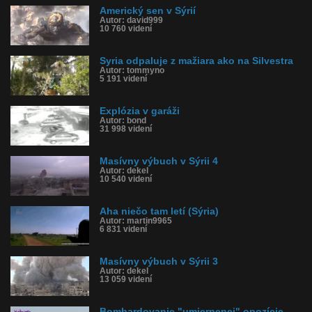
Americký sen v Sýrií
Autor: david999
10 760 videní
Syria odpaluje z mažiara ako na Silvestra
Autor: tommyno
5 191 videní
Explózia v garáži
Autor: bond
31 998 videní
Masívny výbuch v Sýrii 4
Autor: dekel
10 540 videní
Aha niečo tam letí (Sýria)
Autor: martin9965
6 831 videní
Masívny výbuch v Sýrii 3
Autor: dekel
13 059 videní
Bombardovanie "umiernenej" opozície