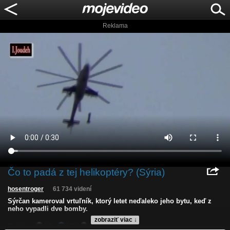
Reklama
Čo to padá z tej helikoptéry? (Sýria)
hosentroger
61 734 videní
Sýrčan kameroval vrtuľník, ktorý letet neďaleko jeho bytu, keď z
neho vypadli dve bomby.
zobraziť viac ↓
Kvalita:
HD
NQ
LQ