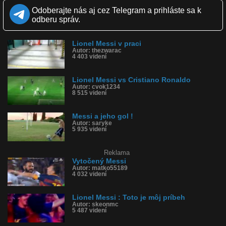
Zverejnené: 20.11.2015 14:36
Odoberajte nás aj cez Telegram a prihláste sa k
Páči sa: 96% (78 hlasov)
odberu správ.
Obľúbené: 45
Komentárov: 33
Dľžka: 0:10
Lionel Messi v praci
Kategória: športy
Autor: thezwarac
Tagy: futbal, sranda, chyba, futsal, messi, lopta, smiech
4 403 videní
História sledovanosti videa:
Lionel Messi vs Cristiano Ronaldo
Autor: cvok1234
8 515 videní
Messi a jeho gol !
Autor: saryke
5 935 videní
Reklama
Vytočený Messi
Autor: matko55189
4 032 videní
Lionel Messi : Toto je môj príbeh
Autor: skeonmc
5 487 videní