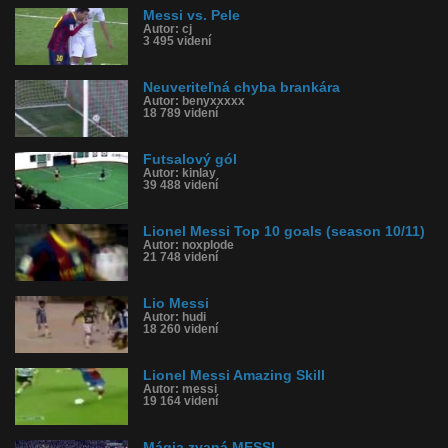
Messi vs. Pele
Autor: cj
3 495 videní
Neuveriteľná chyba brankára
Autor: benyxxxxx
18 789 videní
Futsalový gól
Autor: kinlay
39 488 videní
Lionel Messi Top 10 goals (season 10/11)
Autor: noxplode
21 748 videní
Lio Messi
Autor: hudi
18 260 videní
Lionel Messi Amazing Skill
Autor: messi
19 164 videní
Mágia zvaná MESSI