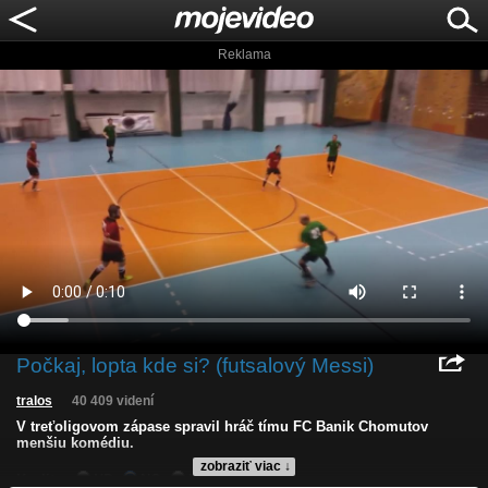
Reklama
Počkaj, lopta kde si? (futsalový Messi)
tralos
40 409 videní
V treťoligovom zápase spravil hráč tímu FC Banik Chomutov
menšiu komédiu.
zobraziť viac ↓
Kvalita:
HD
NQ
LQ