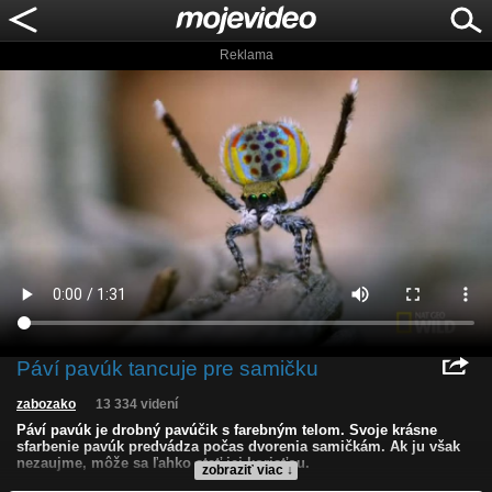
Reklama
Páví pavúk tancuje pre samičku
zabozako
13 334 videní
Páví pavúk je drobný pavúčik s farebným telom. Svoje krásne
sfarbenie pavúk predvádza počas dvorenia samičkám. Ak ju však
nezaujme, môže sa ľahko stať jej korisťou.
zobraziť viac ↓