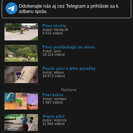
Kvalita:
NQ
LQ
Odoberajte nás aj cez Telegram a prihláste sa k
Zverejnené: 5.1.2016 14:26
odberu správ.
Páči sa: 100% (8 hlasov)
Obľúbené: 1
Komentárov: 1
Pávy útočia
Dľžka: 1:31
Autor: hladacik
Kategória: zvieratká
5 532 videní
Tagy: páví pavúk, pavúk, páv, dvorí, predvádza, farebný
História sledovanosti videa:
Pávy poslúchajú na slovo
Autor: jasa
19 114 videní
Pavúk páví a jeho pytačky
Autor: jolaus
34 973 videní
Reklama
Paví krása
Autor: eennee
1 587 videní
Argus páví
Autor: kobrick
11 984 videní