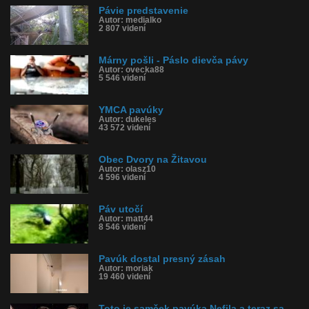
Pávie predstavenie
Autor: medialko
2 807 videní
Márny pošli - Páslo dievča pávy
Autor: ovecka88
5 546 videní
YMCA pavúky
Autor: dukeles
43 572 videní
Obec Dvory na Žitavou
Autor: olasz10
4 596 videní
Páv utočí
Autor: matt44
8 546 videní
Pavúk dostal presný zásah
Autor: moriak
19 460 videní
Toto je samček pavúka Nefila a teraz sa