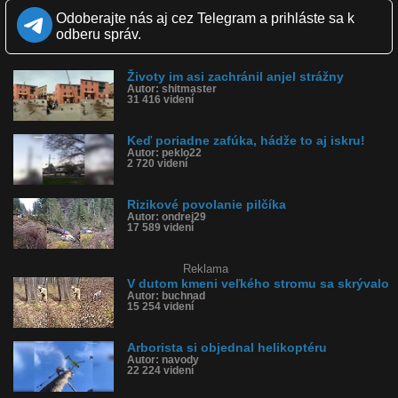
Kvalita:
HD
NQ
LQ
Odoberajte nás aj cez Telegram a prihláste sa k
Zverejnené: 24.4.2016 12:00
odberu správ.
Páči sa: 71% (38 hlasov)
Obľúbené: 8
Komentárov: 57
Životy im asi zachránil anjel strážny
Dľžka: 1:29
Autor: shitmaster
Kategória: cestovanie
31 416 videní
Tagy: had, strom, odpíli, spílil, bútľavý
História sledovanosti videa:
Keď poriadne zafúka, hádže to aj iskru!
Autor: peklo22
2 720 videní
Rizikové povolanie pilčíka
Autor: ondrej29
17 589 videní
Reklama
V dutom kmeni veľkého stromu sa skrývalo
Autor: buchnad
15 254 videní
Arborista si objednal helikoptéru
Autor: navody
22 224 videní