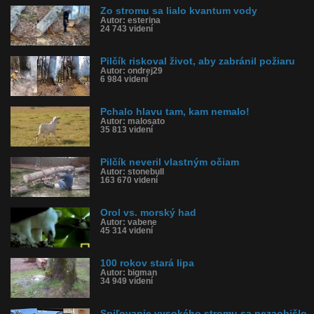
Zo stromu sa lialo kvantum vody
Autor: esterina
24 743 videní
Pilčík riskoval život, aby zabránil požiaru
Autor: ondrej29
6 984 videní
Pchalo hlavu tam, kam nemalo!
Autor: malosato
35 813 videní
Pilčík neveril vlastným očiam
Autor: stonebull
163 670 videní
Orol vs. morský had
Autor: vabene
45 314 videní
100 rokov stará lipa
Autor: bigman
34 949 videní
Spiľovanie vysokého stromu sa nezaobišlo