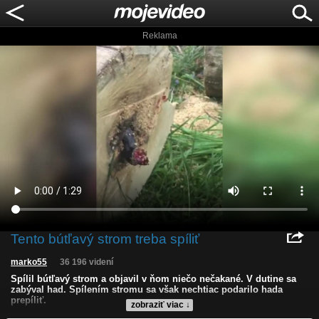
Reklama
Tento bútľavý strom treba spíliť
marko55
36 196 videní
Spílil bútľavý strom a objavil v ňom niečo nečakané. V dutine sa
zabýval had. Spílením stromu sa však nechtiac podarilo hada
prepíliť.
zobraziť viac ↓